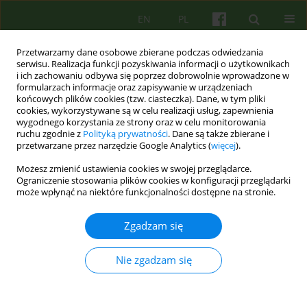
EN
PL
Przetwarzamy dane osobowe zbierane podczas odwiedzania
serwisu. Realizacja funkcji pozyskiwania informacji o użytkownikach
i ich zachowaniu odbywa się poprzez dobrowolnie wprowadzone w
formularzach informacje oraz zapisywanie w urządzeniach
końcowych plików cookies (tzw. ciasteczka). Dane, w tym pliki
cookies, wykorzystywane są w celu realizacji usług, zapewnienia
wygodnego korzystania ze strony oraz w celu monitorowania
ruchu zgodnie z
Polityką prywatności
. Dane są także zbierane i
przetwarzane przez narzędzie Google Analytics (
więcej
).
Autor
Katarzyna Cyranka
Możesz zmienić ustawienia cookies w swojej przeglądarce.
Ograniczenie stosowania plików cookies w konfiguracji przeglądarki
ARTICLE
może wpłynąć na niektóre funkcjonalności dostępne na stronie.
Nowe trendy w psychoterapii. Znaczenie
perspektywy czasowej w obszarze zdrowia
Zgadzam się
psychicznego oraz podejmowanych interwencji
terapeutycznych.
Nie zgadzam się
Joanna Mostowik
,
Katarzyna Cyranka
Psychoter 2018;184(1):17-29