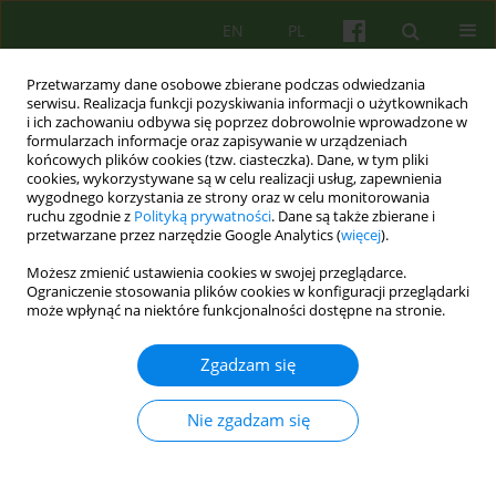
EN
PL
Przetwarzamy dane osobowe zbierane podczas odwiedzania
serwisu. Realizacja funkcji pozyskiwania informacji o użytkownikach
i ich zachowaniu odbywa się poprzez dobrowolnie wprowadzone w
formularzach informacje oraz zapisywanie w urządzeniach
końcowych plików cookies (tzw. ciasteczka). Dane, w tym pliki
cookies, wykorzystywane są w celu realizacji usług, zapewnienia
wygodnego korzystania ze strony oraz w celu monitorowania
ruchu zgodnie z
Polityką prywatności
. Dane są także zbierane i
przetwarzane przez narzędzie Google Analytics (
więcej
).
Autor
Kazimierz Bierzynski
Możesz zmienić ustawienia cookies w swojej przeglądarce.
Ograniczenie stosowania plików cookies w konfiguracji przeglądarki
EDITORIAL MATERIAL
może wpłynąć na niektóre funkcjonalności dostępne na stronie.
Od Redakcji
Zgadzam się
Kazimierz Bierzynski
Psychoter 2019;189(2):3-4
Nie zgadzam się
Statystyki
Artykuł
(PDF)