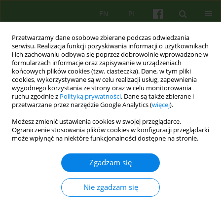
EN
PL
Przetwarzamy dane osobowe zbierane podczas odwiedzania
serwisu. Realizacja funkcji pozyskiwania informacji o użytkownikach
i ich zachowaniu odbywa się poprzez dobrowolnie wprowadzone w
formularzach informacje oraz zapisywanie w urządzeniach
końcowych plików cookies (tzw. ciasteczka). Dane, w tym pliki
cookies, wykorzystywane są w celu realizacji usług, zapewnienia
wygodnego korzystania ze strony oraz w celu monitorowania
ruchu zgodnie z
Polityką prywatności
. Dane są także zbierane i
przetwarzane przez narzędzie Google Analytics (
więcej
).
2/2019 vol. 189
Możesz zmienić ustawienia cookies w swojej przeglądarce.
Ograniczenie stosowania plików cookies w konfiguracji przeglądarki
EDITORIAL MATERIAL
może wpłynąć na niektóre funkcjonalności dostępne na stronie.
Od Redakcji
Zgadzam się
Nie zgadzam się
Kazimierz Bierzynski
Więcej