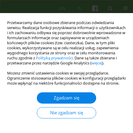
EN
PL
Przetwarzamy dane osobowe zbierane podczas odwiedzania
serwisu. Realizacja funkcji pozyskiwania informacji o użytkownikach
i ich zachowaniu odbywa się poprzez dobrowolnie wprowadzone w
formularzach informacje oraz zapisywanie w urządzeniach
końcowych plików cookies (tzw. ciasteczka). Dane, w tym pliki
cookies, wykorzystywane są w celu realizacji usług, zapewnienia
wygodnego korzystania ze strony oraz w celu monitorowania
ruchu zgodnie z
Polityką prywatności
. Dane są także zbierane i
przetwarzane przez narzędzie Google Analytics (
więcej
).
2/2015 vol. 173
Możesz zmienić ustawienia cookies w swojej przeglądarce.
Ograniczenie stosowania plików cookies w konfiguracji przeglądarki
ARTICLE
może wpłynąć na niektóre funkcjonalności dostępne na stronie.
Potrzeby i zasady stosowania
Zgadzam się
superwizji psychoterapii
Nie zgadzam się
Jacek Bomba
,
Kazimierz Bierzynski