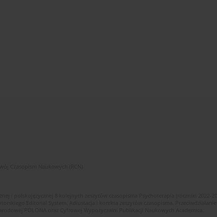
zwój Czasopism Naukowych (RCN)
znej i polskojęzycznej 8 kolejnych zeszytów czasopisma Psychoterapia (roczniki 2022-2
skiego Editorial System. Adiustacja i korekta zeszytów czasopisma. Przeciwdziałanie
i Narodowej POLONA oraz Cyfrowej Wypożyczalni Publikacji Naukowych Academica.