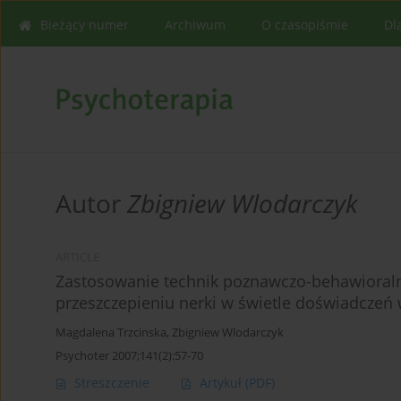
Bieżący numer
Archiwum
O czasopiśmie
Dl
Autor
Zbigniew Wlodarczyk
ARTICLE
Zastosowanie technik poznawczo-behawioraln
przeszczepieniu nerki w świetle doświadczeń
Magdalena Trzcinska
,
Zbigniew Wlodarczyk
Psychoter 2007;141(2):57-70
Streszczenie
Artykuł
(PDF)