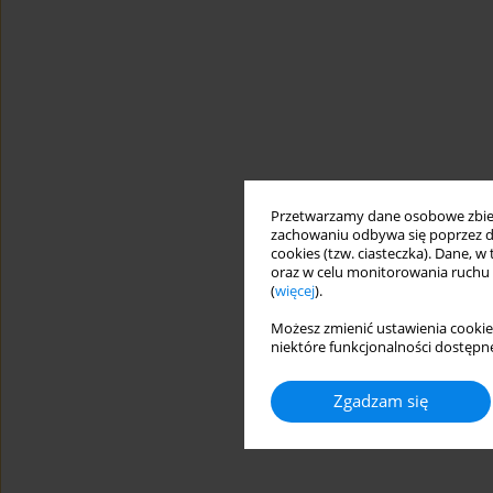
Przetwarzamy dane osobowe zbiera
zachowaniu odbywa się poprzez d
cookies (tzw. ciasteczka). Dane, w
oraz w celu monitorowania ruchu
(
więcej
).
Możesz zmienić ustawienia cookie
niektóre funkcjonalności dostępne
Zgadzam się