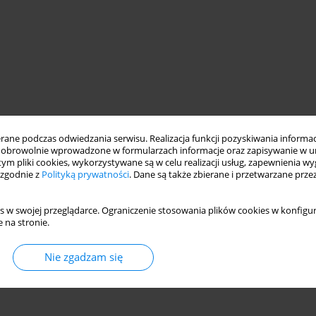
ne podczas odwiedzania serwisu. Realizacja funkcji pozyskiwania informacj
obrowolnie wprowadzone w formularzach informacje oraz zapisywanie w u
 tym pliki cookies, wykorzystywane są w celu realizacji usług, zapewnienia 
 zgodnie z
Polityką prywatności
. Dane są także zbierane i przetwarzane prze
s w swojej przeglądarce. Ograniczenie stosowania plików cookies w konfigur
 na stronie.
Nie zgadzam się