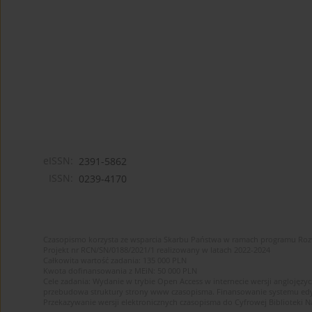
eISSN:
2391-5862
ISSN:
0239-4170
Czasopismo korzysta ze wsparcia Skarbu Państwa w ramach programu Ro
Projekt nr RCN/SN/0188/2021/1 realizowany w latach 2022-2024
Całkowita wartość zadania: 135 000 PLN
Kwota dofinansowania z MEiN: 50 000 PLN
Cele zadania: Wydanie w trybie Open Access w internecie wersji anglojęzyc
przebudowa struktury strony www czasopisma. Finansowanie systemu edytor
Przekazywanie wersji elektronicznych czasopisma do Cyfrowej Bibliotek