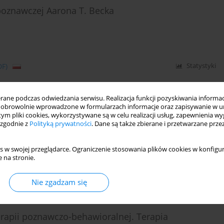
poznawczej Aarona T. Becka
DF)
Statystyki
ne podczas odwiedzania serwisu. Realizacja funkcji pozyskiwania informacj
i poznawczo-behawioralnej. Terapia schematów
obrowolnie wprowadzone w formularzach informacje oraz zapisywanie w u
 tym pliki cookies, wykorzystywane są w celu realizacji usług, zapewnienia 
 zgodnie z
Polityką prywatności
. Dane są także zbierane i przetwarzane prze
s w swojej przeglądarce. Ograniczenie stosowania plików cookies w konfigur
 na stronie.
Statystyki
Nie zgadzam się
erapii poznawczo-behawioralnej. Terapia