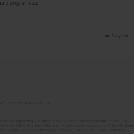
ą z pogranicza.
Statystyki
zwój Czasopism Naukowych (RCN)
znej i polskojęzycznej 8 kolejnych zeszytów czasopisma Psychoterapia (roczniki 2022-2
skiego Editorial System. Adiustacja i korekta zeszytów czasopisma. Przeciwdziałanie
i Narodowej POLONA oraz Cyfrowej Wypożyczalni Publikacji Naukowych Academica.