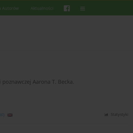
a Autorów
Aktualności
 poznawczej Aarona T. Becka.
DF)
Statystyki