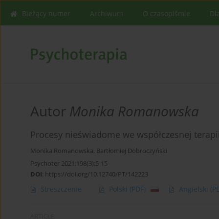
Bieżący numer
Archiwum
O czasopiśmie
Dl
Autor
Monika Romanowska
Procesy nieświadome we współczesnej terapii
Monika Romanowska
,
Bartłomiej Dobroczyński
Psychoter 2021;198(3):5-15
DOI
:
https://doi.org/10.12740/PT/142223
Streszczenie
Polski
(PDF)
Angielski
(P
ARTICLE