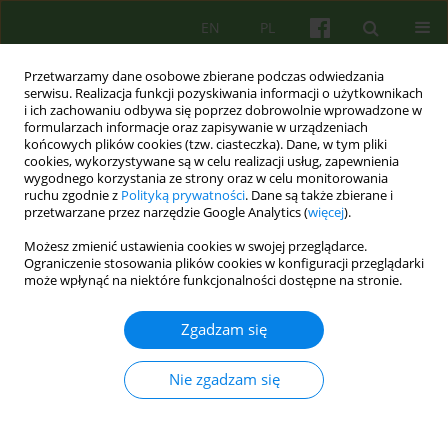
EN
PL
Przetwarzamy dane osobowe zbierane podczas odwiedzania
serwisu. Realizacja funkcji pozyskiwania informacji o użytkownikach
i ich zachowaniu odbywa się poprzez dobrowolnie wprowadzone w
formularzach informacje oraz zapisywanie w urządzeniach
końcowych plików cookies (tzw. ciasteczka). Dane, w tym pliki
cookies, wykorzystywane są w celu realizacji usług, zapewnienia
wygodnego korzystania ze strony oraz w celu monitorowania
ruchu zgodnie z
Polityką prywatności
. Dane są także zbierane i
przetwarzane przez narzędzie Google Analytics (
więcej
).
Autor
Mira Marcinow
Możesz zmienić ustawienia cookies w swojej przeglądarce.
Ograniczenie stosowania plików cookies w konfiguracji przeglądarki
może wpłynąć na niektóre funkcjonalności dostępne na stronie.
ARTICLE
Osobowość z pogranicza – ujęcie historyczne w
Zgadzam się
kontekście zmian w DSM-V
Martyna Jackiewicz
,
Mira Marcinow
Nie zgadzam się
Psychoter 2014;168(1):17-33
Statystyki