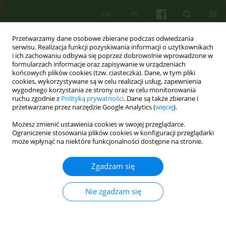
EN
PL
Przetwarzamy dane osobowe zbierane podczas odwiedzania
serwisu. Realizacja funkcji pozyskiwania informacji o użytkownikach
i ich zachowaniu odbywa się poprzez dobrowolnie wprowadzone w
formularzach informacje oraz zapisywanie w urządzeniach
końcowych plików cookies (tzw. ciasteczka). Dane, w tym pliki
cookies, wykorzystywane są w celu realizacji usług, zapewnienia
wygodnego korzystania ze strony oraz w celu monitorowania
ruchu zgodnie z
Polityką prywatności
. Dane są także zbierane i
przetwarzane przez narzędzie Google Analytics (
więcej
).
Autor
Martyna Michalak
Możesz zmienić ustawienia cookies w swojej przeglądarce.
Ograniczenie stosowania plików cookies w konfiguracji przeglądarki
może wpłynąć na niektóre funkcjonalności dostępne na stronie.
ARTICLE
Czynniki leczące w psychoterapii. Co naprawdę
Zgadzam się
leczy?
Martyna Michalak
Nie zgadzam się
Psychoter 2013;164(1):15-21
Statystyki