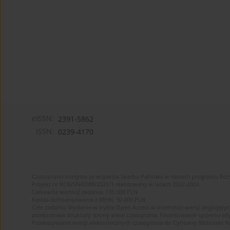
eISSN:
2391-5862
ISSN:
0239-4170
Czasopismo korzysta ze wsparcia Skarbu Państwa w ramach programu Ro
Projekt nr RCN/SN/0188/2021/1 realizowany w latach 2022-2024
Całkowita wartość zadania: 135 000 PLN
Kwota dofinansowania z MEiN: 50 000 PLN
Cele zadania: Wydanie w trybie Open Access w internecie wersji anglojęzyc
przebudowa struktury strony www czasopisma. Finansowanie systemu edytor
Przekazywanie wersji elektronicznych czasopisma do Cyfrowej Bibliotek