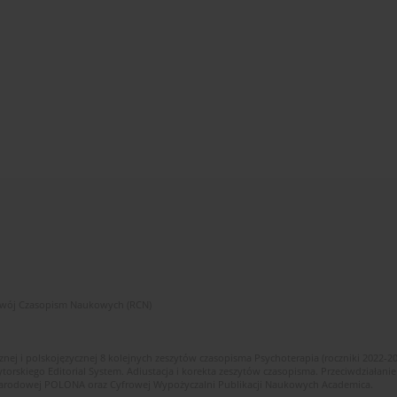
zwój Czasopism Naukowych (RCN)
znej i polskojęzycznej 8 kolejnych zeszytów czasopisma Psychoterapia (roczniki 2022-2
skiego Editorial System. Adiustacja i korekta zeszytów czasopisma. Przeciwdziałanie
i Narodowej POLONA oraz Cyfrowej Wypożyczalni Publikacji Naukowych Academica.