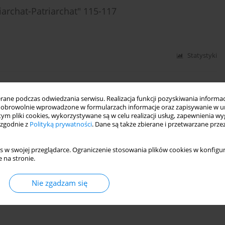
iarchat-Patriarchat" 115-117
Statystyki
sobowości u pacjentów psychotycznych, nerwicowych
ne podczas odwiedzania serwisu. Realizacja funkcji pozyskiwania informacj
obrowolnie wprowadzone w formularzach informacje oraz zapisywanie w u
 tym pliki cookies, wykorzystywane są w celu realizacji usług, zapewnienia 
 zgodnie z
Polityką prywatności
. Dane są także zbierane i przetwarzane prze
s w swojej przeglądarce. Ograniczenie stosowania plików cookies w konfigur
Statystyki
 na stronie.
Nie zgadzam się