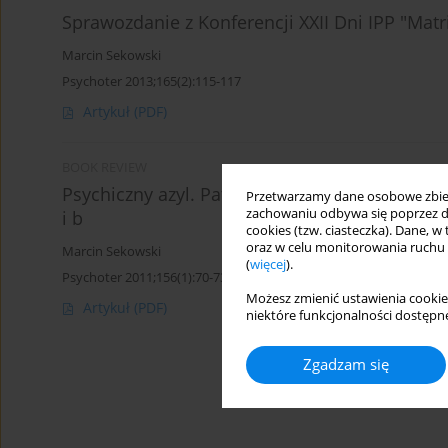
Sprawozdanie z Konferencji XXII Dni IPP "Matr
Marcin Sekowski
Psychoter 2013;165(2):115-117
Artykuł
(PDF)
BOOK REVIEW
Psychiczny azyl. Patologiczna organizacja o
Przetwarzamy dane osobowe zbiera
zachowaniu odbywa się poprzez d
i b
cookies (tzw. ciasteczka). Dane, w
oraz w celu monitorowania ruchu
Marcin Sekowski
(
więcej
).
Psychoter 2011;156(1):70-73
Możesz zmienić ustawienia cookie
Artykuł
(PDF)
niektóre funkcjonalności dostępne
Zgadzam się