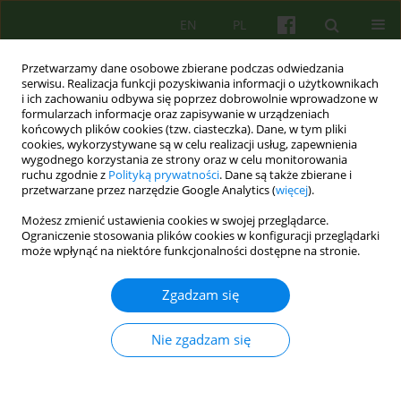
EN
PL
Przetwarzamy dane osobowe zbierane podczas odwiedzania
serwisu. Realizacja funkcji pozyskiwania informacji o użytkownikach
i ich zachowaniu odbywa się poprzez dobrowolnie wprowadzone w
formularzach informacje oraz zapisywanie w urządzeniach
końcowych plików cookies (tzw. ciasteczka). Dane, w tym pliki
cookies, wykorzystywane są w celu realizacji usług, zapewnienia
wygodnego korzystania ze strony oraz w celu monitorowania
ruchu zgodnie z
Polityką prywatności
. Dane są także zbierane i
przetwarzane przez narzędzie Google Analytics (
więcej
).
Autor
Maja Zagajewska
Możesz zmienić ustawienia cookies w swojej przeglądarce.
Ograniczenie stosowania plików cookies w konfiguracji przeglądarki
może wpłynąć na niektóre funkcjonalności dostępne na stronie.
ARTICLE
Wczesne relacje — zaniedbany obszar, Zielone
Zgadzam się
Domy jako szansa naprawy
Maja Zagajewska
Nie zgadzam się
Psychoter 2013;164(1):79-90
Statystyki