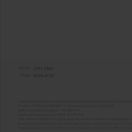
eISSN:
2391-5862
ISSN:
0239-4170
Czasopismo korzysta ze wsparcia Skarbu Państwa w ramach programu Ro
Projekt nr RCN/SN/0188/2021/1 realizowany w latach 2022-2024
Całkowita wartość zadania: 135 000 PLN
Kwota dofinansowania z MEiN: 50 000 PLN
Cele zadania: Wydanie w trybie Open Access w internecie wersji anglojęzyc
przebudowa struktury strony www czasopisma. Finansowanie systemu edytor
Przekazywanie wersji elektronicznych czasopisma do Cyfrowej Bibliotek