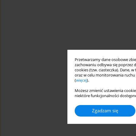
Przetwarzamy dane osobowe zbiera
zachowaniu odbywa się poprzez d
cookies (tzw. ciasteczka). Dane, w
oraz w celu monitorowania ruchu
(
więcej
).
Możesz zmienić ustawienia cookie
niektóre funkcjonalności dostępne
Zgadzam się