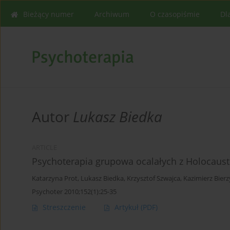
Bieżący numer
Archiwum
O czasopiśmie
Dl
Autor
Lukasz Biedka
ARTICLE
Psychoterapia grupowa ocalałych z Holocau
Katarzyna Prot
,
Lukasz Biedka
,
Krzysztof Szwajca
,
Kazimierz Bierz
Psychoter 2010;152(1):25-35
Streszczenie
Artykuł
(PDF)