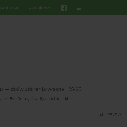
a Autorów
Aktualności
stu — doświadczenia własne 25-35
ynski
,
Ewa Domagalska
,
Ryszard Izdebski
Statystyki