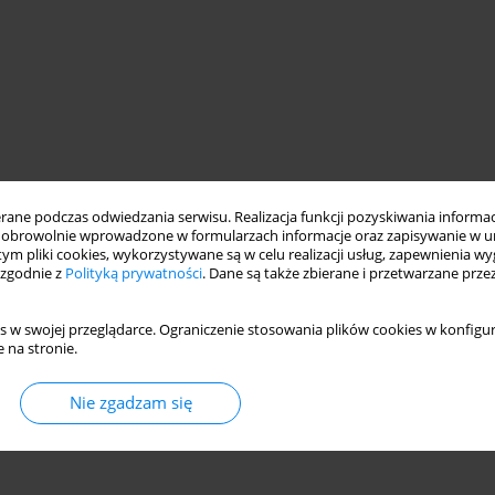
ne podczas odwiedzania serwisu. Realizacja funkcji pozyskiwania informacj
obrowolnie wprowadzone w formularzach informacje oraz zapisywanie w u
 tym pliki cookies, wykorzystywane są w celu realizacji usług, zapewnienia 
 zgodnie z
Polityką prywatności
. Dane są także zbierane i przetwarzane prze
s w swojej przeglądarce. Ograniczenie stosowania plików cookies w konfigur
 na stronie.
Nie zgadzam się