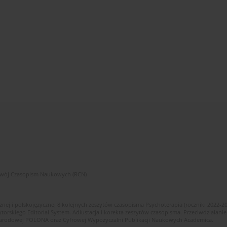
zwój Czasopism Naukowych (RCN)
znej i polskojęzycznej 8 kolejnych zeszytów czasopisma Psychoterapia (roczniki 2022-2
skiego Editorial System. Adiustacja i korekta zeszytów czasopisma. Przeciwdziałanie
i Narodowej POLONA oraz Cyfrowej Wypożyczalni Publikacji Naukowych Academica.