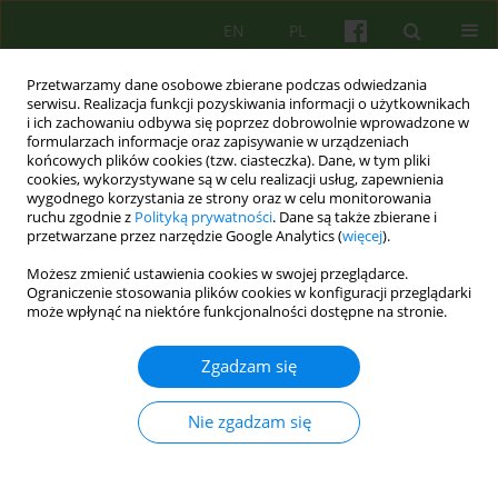
EN
PL
Przetwarzamy dane osobowe zbierane podczas odwiedzania
serwisu. Realizacja funkcji pozyskiwania informacji o użytkownikach
i ich zachowaniu odbywa się poprzez dobrowolnie wprowadzone w
formularzach informacje oraz zapisywanie w urządzeniach
końcowych plików cookies (tzw. ciasteczka). Dane, w tym pliki
cookies, wykorzystywane są w celu realizacji usług, zapewnienia
wygodnego korzystania ze strony oraz w celu monitorowania
ruchu zgodnie z
Polityką prywatności
. Dane są także zbierane i
przetwarzane przez narzędzie Google Analytics (
więcej
).
Autor
Daria Kościuk
Możesz zmienić ustawienia cookies w swojej przeglądarce.
Ograniczenie stosowania plików cookies w konfiguracji przeglądarki
może wpłynąć na niektóre funkcjonalności dostępne na stronie.
Zastosowanie terapii zabawą w pracy z dziećmi z
trudnościami emocjonalnymi: podstawy
Zgadzam się
teoretyczne, narzędzia oceny i studium przypadku
Daria Kościuk
Nie zgadzam się
Psychoter 2025;215(4):19-32
DOI
:
https://doi.org/10.12740/PT/211252
Statystyki