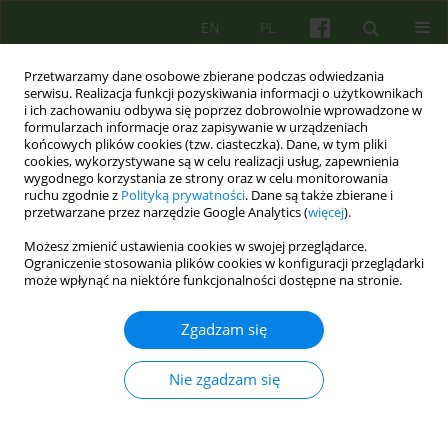
EN
PL
Przetwarzamy dane osobowe zbierane podczas odwiedzania
serwisu. Realizacja funkcji pozyskiwania informacji o użytkownikach
i ich zachowaniu odbywa się poprzez dobrowolnie wprowadzone w
formularzach informacje oraz zapisywanie w urządzeniach
końcowych plików cookies (tzw. ciasteczka). Dane, w tym pliki
cookies, wykorzystywane są w celu realizacji usług, zapewnienia
wygodnego korzystania ze strony oraz w celu monitorowania
ruchu zgodnie z
Polityką prywatności
. Dane są także zbierane i
przetwarzane przez narzędzie Google Analytics (
więcej
).
Autor
Irena Najbar
Możesz zmienić ustawienia cookies w swojej przeglądarce.
Ograniczenie stosowania plików cookies w konfiguracji przeglądarki
Aspekty terapeutyczne oddziału zamkniętego.
może wpłynąć na niektóre funkcjonalności dostępne na stronie.
Część II
Zgadzam się
Krzysztof Walczewski
,
Wojciech Korzeniowski
,
Irena Najbar
,
Małgorzata Pruss
,
Aneta Ferlak
,
Agnieszka Fusińska - Korpik
Psychoter 2023;204(1):53-66
Nie zgadzam się
DOI
:
https://doi.org/10.12740/PT/165798
Statystyki