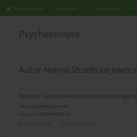
Bieżący numer
Archiwum
O czasopiśmie
Dl
Autor
Hanna Strzelecka-Jawor
ARTICLE
Rasztów - korektywne doświadczenie drogą do
Hanna Strzelecka-Jaworska
Psychoter 2007;140(1):85-92
Streszczenie
Artykuł
(PDF)