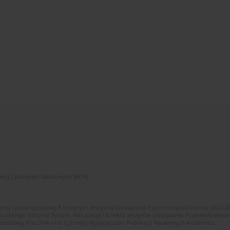
zwój Czasopism Naukowych (RCN)
znej i polskojęzycznej 8 kolejnych zeszytów czasopisma Psychoterapia (roczniki 2022-2
skiego Editorial System. Adiustacja i korekta zeszytów czasopisma. Przeciwdziałanie
i Narodowej POLONA oraz Cyfrowej Wypożyczalni Publikacji Naukowych Academica.