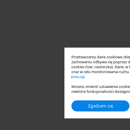
Przetwarzamy dane osobowe zbiera
zachowaniu odbywa się poprzez d
cookies (tzw. ciasteczka). Dane, w
oraz w celu monitorowania ruchu
(
więcej
).
Możesz zmienić ustawienia cookie
niektóre funkcjonalności dostępne
Zgadzam się