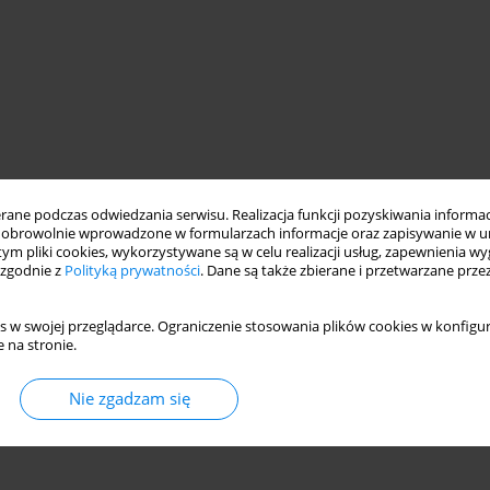
ne podczas odwiedzania serwisu. Realizacja funkcji pozyskiwania informacj
obrowolnie wprowadzone w formularzach informacje oraz zapisywanie w u
 tym pliki cookies, wykorzystywane są w celu realizacji usług, zapewnienia 
 zgodnie z
Polityką prywatności
. Dane są także zbierane i przetwarzane prze
s w swojej przeglądarce. Ograniczenie stosowania plików cookies w konfigur
 na stronie.
Nie zgadzam się