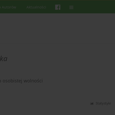
a Autorów
Aktualności
ska
 osobistej wolności
Statystyki