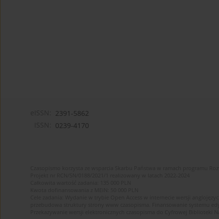
eISSN:
2391-5862
ISSN:
0239-4170
Czasopismo korzysta ze wsparcia Skarbu Państwa w ramach programu Ro
Projekt nr RCN/SN/0188/2021/1 realizowany w latach 2022-2024
Całkowita wartość zadania: 135 000 PLN
Kwota dofinansowania z MEiN: 50 000 PLN
Cele zadania: Wydanie w trybie Open Access w internecie wersji anglojęzyc
przebudowa struktury strony www czasopisma. Finansowanie systemu edytor
Przekazywanie wersji elektronicznych czasopisma do Cyfrowej Bibliotek