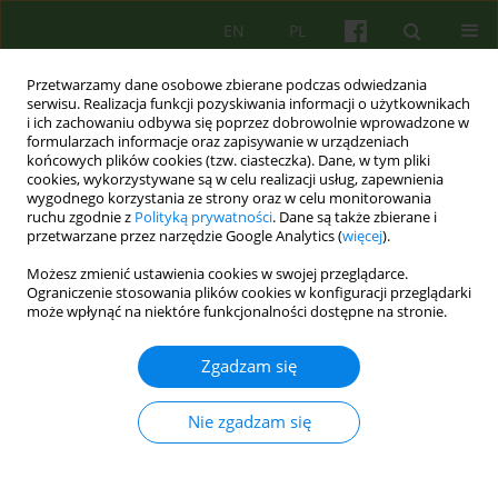
EN
PL
Przetwarzamy dane osobowe zbierane podczas odwiedzania
serwisu. Realizacja funkcji pozyskiwania informacji o użytkownikach
i ich zachowaniu odbywa się poprzez dobrowolnie wprowadzone w
formularzach informacje oraz zapisywanie w urządzeniach
końcowych plików cookies (tzw. ciasteczka). Dane, w tym pliki
cookies, wykorzystywane są w celu realizacji usług, zapewnienia
wygodnego korzystania ze strony oraz w celu monitorowania
ruchu zgodnie z
Polityką prywatności
. Dane są także zbierane i
przetwarzane przez narzędzie Google Analytics (
więcej
).
Autor
Brian Martindale
Możesz zmienić ustawienia cookies w swojej przeglądarce.
Ograniczenie stosowania plików cookies w konfiguracji przeglądarki
może wpłynąć na niektóre funkcjonalności dostępne na stronie.
ARTICLE
Zastosowania podejścia psychodynamicznego we
Zgadzam się
wczesnej interwencji w psychozach 19-33
Brian V. Martindale
Nie zgadzam się
Psychoter 2008;146(3):19-33
Statystyki