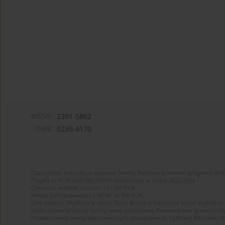
eISSN:
2391-5862
ISSN:
0239-4170
Czasopismo korzysta ze wsparcia Skarbu Państwa w ramach programu Ro
Projekt nr RCN/SN/0188/2021/1 realizowany w latach 2022-2024
Całkowita wartość zadania: 135 000 PLN
Kwota dofinansowania z MEiN: 50 000 PLN
Cele zadania: Wydanie w trybie Open Access w internecie wersji anglojęzyc
przebudowa struktury strony www czasopisma. Finansowanie systemu edytor
Przekazywanie wersji elektronicznych czasopisma do Cyfrowej Bibliotek