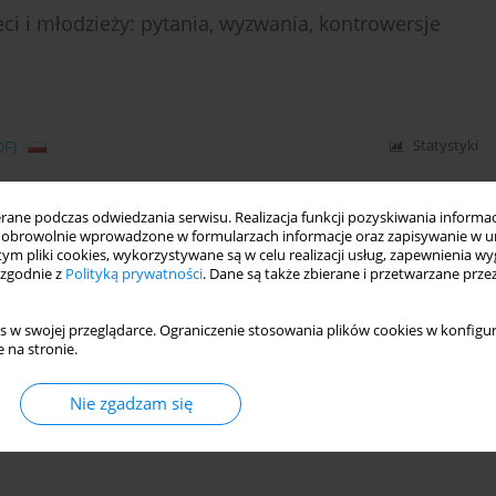
ci i młodzieży: pytania, wyzwania, kontrowersje
DF)
Statystyki
ne podczas odwiedzania serwisu. Realizacja funkcji pozyskiwania informacj
obrowolnie wprowadzone w formularzach informacje oraz zapisywanie w u
 tym pliki cookies, wykorzystywane są w celu realizacji usług, zapewnienia 
 zgodnie z
Polityką prywatności
. Dane są także zbierane i przetwarzane prze
s w swojej przeglądarce. Ograniczenie stosowania plików cookies w konfigur
 na stronie.
Nie zgadzam się