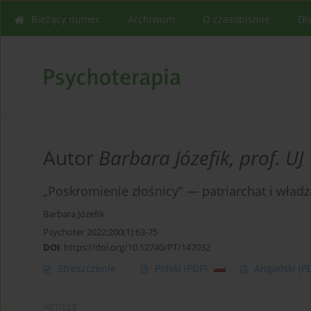
Bieżący numer
Archiwum
O czasopiśmie
Dl
Autor
Barbara Józefik, prof. UJ
„Poskromienie złośnicy” — patriarchat i władz
Barbara Józefik
Psychoter 2022;200(1):63-75
DOI
:
https://doi.org/10.12740/PT/147032
Streszczenie
Polski
(PDF)
Angielski
(P
ARTICLE