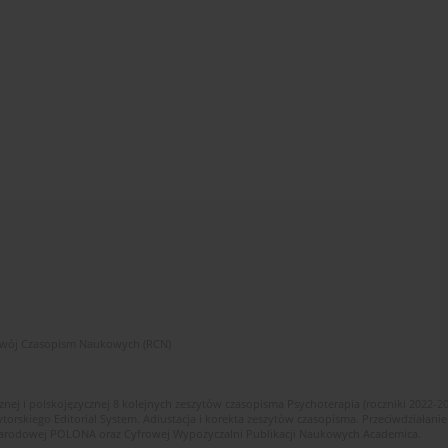
zwój Czasopism Naukowych (RCN)
znej i polskojęzycznej 8 kolejnych zeszytów czasopisma Psychoterapia (roczniki 2022-2
skiego Editorial System. Adiustacja i korekta zeszytów czasopisma. Przeciwdziałanie
i Narodowej POLONA oraz Cyfrowej Wypożyczalni Publikacji Naukowych Academica.