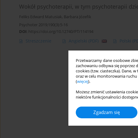
Wokół psychoterapii, w tym psychoterapii dzie
Feliks Edward Matusiak
,
Barbara Józefik
Psychoter 2019;190(3):5-16
DOI
:
https://doi.org/10.12740/PT/114194
Streszczenie
Angielski
(PDF)
Polski
(P
Przetwarzamy dane osobowe zbiera
zachowaniu odbywa się poprzez d
cookies (tzw. ciasteczka). Dane, w
oraz w celu monitorowania ruchu
(
więcej
).
Możesz zmienić ustawienia cookie
niektóre funkcjonalności dostępne
Zgadzam się