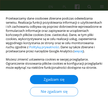
EN
PL
Przetwarzamy dane osobowe zbierane podczas odwiedzania
serwisu. Realizacja funkcji pozyskiwania informacji o użytkownikach
i ich zachowaniu odbywa się poprzez dobrowolnie wprowadzone w
formularzach informacje oraz zapisywanie w urządzeniach
końcowych plików cookies (tzw. ciasteczka). Dane, w tym pliki
cookies, wykorzystywane są w celu realizacji usług, zapewnienia
wygodnego korzystania ze strony oraz w celu monitorowania
ruchu zgodnie z
Polityką prywatności
. Dane są także zbierane i
przetwarzane przez narzędzie Google Analytics (
więcej
).
Autor
Anna Bodzek
Możesz zmienić ustawienia cookies w swojej przeglądarce.
Ograniczenie stosowania plików cookies w konfiguracji przeglądarki
Doświadczenia pracy terapeutycznej Zespołu
może wpłynąć na niektóre funkcjonalności dostępne na stronie.
Terapii Rodzin Specjalistycznej Poradni
Psychologiczno - Pedagogicznej „Krakowski
Zgadzam się
Ośrodek Terapii” z rodzinami w sytuacji kryzysu
okołorozwodowego . Program Psychoedukacyjno
Nie zgadzam się
-Psychoterapeutyczny „Łódź na falach”
Katarzyna Morajda
,
Dominika Sznajder
,
Judyta Andrijew
,
Anna Bodzek
,
Ireneusz Czachura
,
Joanna Magdalena Krupa
,
Piotr Podgórski