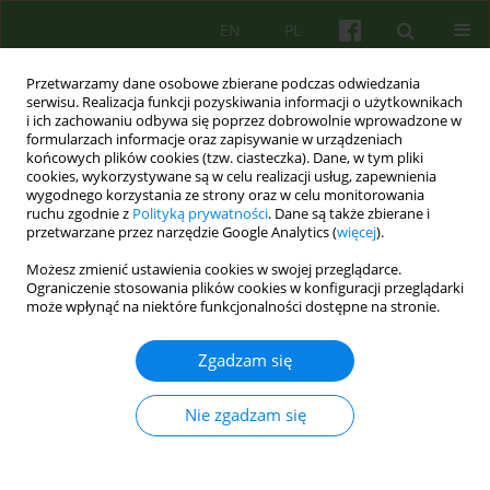
EN
PL
Przetwarzamy dane osobowe zbierane podczas odwiedzania
serwisu. Realizacja funkcji pozyskiwania informacji o użytkownikach
i ich zachowaniu odbywa się poprzez dobrowolnie wprowadzone w
formularzach informacje oraz zapisywanie w urządzeniach
końcowych plików cookies (tzw. ciasteczka). Dane, w tym pliki
cookies, wykorzystywane są w celu realizacji usług, zapewnienia
wygodnego korzystania ze strony oraz w celu monitorowania
ruchu zgodnie z
Polityką prywatności
. Dane są także zbierane i
przetwarzane przez narzędzie Google Analytics (
więcej
).
Autor
Anna Wendołowska
Możesz zmienić ustawienia cookies w swojej przeglądarce.
Ograniczenie stosowania plików cookies w konfiguracji przeglądarki
może wpłynąć na niektóre funkcjonalności dostępne na stronie.
ARTICLE
Depresja adolescentów w świetle teorii
Zgadzam się
przywiązania
Anna Wendołowska
Nie zgadzam się
Psychoter 2017;181(2):87-102
Statystyki