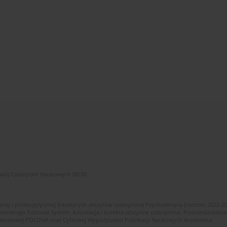
zwój Czasopism Naukowych (RCN)
znej i polskojęzycznej 8 kolejnych zeszytów czasopisma Psychoterapia (roczniki 2022-2
skiego Editorial System. Adiustacja i korekta zeszytów czasopisma. Przeciwdziałanie
i Narodowej POLONA oraz Cyfrowej Wypożyczalni Publikacji Naukowych Academica.