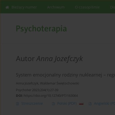
Bieżący numer
Archiwum
O czasopiśmie
Dl
Autor
Anna Jozefczyk
System emocjonalny rodziny nuklearnej – reg
Anna Jozefczyk
,
Waldemar Świętochowski
Psychoter 2023;204(1):27-39
DOI
:
https://doi.org/10.12740/PT/163064
Streszczenie
Polski
(PDF)
Angielski
(P