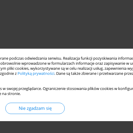
ne podczas odwiedzania serwisu. Realizacja funkcji pozyskiwania informacj
obrowolnie wprowadzone w formularzach informacje oraz zapisywanie w u
 tym pliki cookies, wykorzystywane są w celu realizacji usług, zapewnienia 
 zgodnie z
Polityką prywatności
. Dane są także zbierane i przetwarzane prze
s w swojej przeglądarce. Ograniczenie stosowania plików cookies w konfigur
 na stronie.
Nie zgadzam się