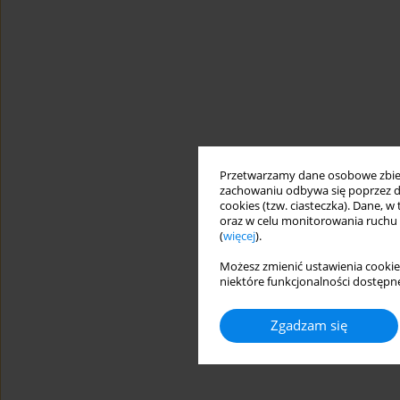
Przetwarzamy dane osobowe zbiera
zachowaniu odbywa się poprzez d
cookies (tzw. ciasteczka). Dane, w
oraz w celu monitorowania ruchu
(
więcej
).
Możesz zmienić ustawienia cookie
niektóre funkcjonalności dostępne
Zgadzam się