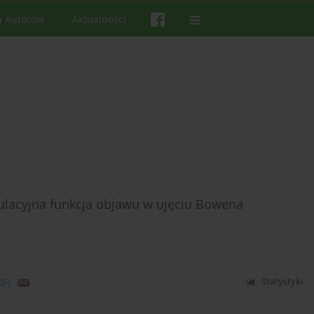
a Autorów
Aktualności
ulacyjna funkcja objawu w ujęciu Bowena
DF)
Statystyki