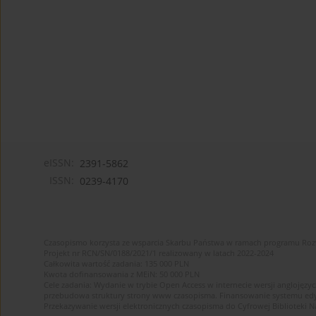
eISSN:
2391-5862
ISSN:
0239-4170
Czasopismo korzysta ze wsparcia Skarbu Państwa w ramach programu Ro
Projekt nr RCN/SN/0188/2021/1 realizowany w latach 2022-2024
Całkowita wartość zadania: 135 000 PLN
Kwota dofinansowania z MEiN: 50 000 PLN
Cele zadania: Wydanie w trybie Open Access w internecie wersji anglojęzyc
przebudowa struktury strony www czasopisma. Finansowanie systemu edytor
Przekazywanie wersji elektronicznych czasopisma do Cyfrowej Bibliotek