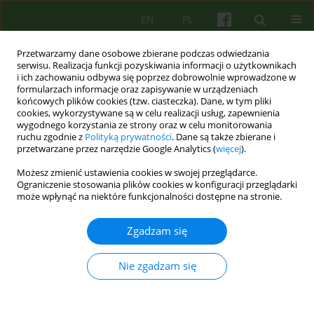
EN
PL
Przetwarzamy dane osobowe zbierane podczas odwiedzania
serwisu. Realizacja funkcji pozyskiwania informacji o użytkownikach
i ich zachowaniu odbywa się poprzez dobrowolnie wprowadzone w
formularzach informacje oraz zapisywanie w urządzeniach
końcowych plików cookies (tzw. ciasteczka). Dane, w tym pliki
cookies, wykorzystywane są w celu realizacji usług, zapewnienia
wygodnego korzystania ze strony oraz w celu monitorowania
ruchu zgodnie z
Polityką prywatności
. Dane są także zbierane i
przetwarzane przez narzędzie Google Analytics (
więcej
).
Autor
Agnieszka Reichel
Możesz zmienić ustawienia cookies w swojej przeglądarce.
Ograniczenie stosowania plików cookies w konfiguracji przeglądarki
może wpłynąć na niektóre funkcjonalności dostępne na stronie.
ARTICLE
Pozytywna psychoterapia poznawczo-
Zgadzam się
behawioralna
Agnieszka Reichel
Nie zgadzam się
Psychoter 2021;196(1):65-73
DOI
:
https://doi.org/10.12740/PT/124981
Statystyki