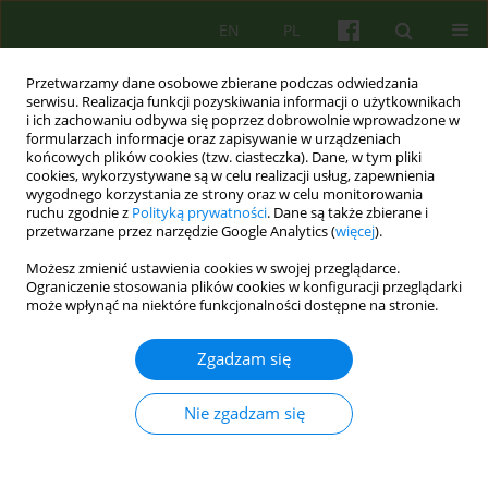
EN
PL
Przetwarzamy dane osobowe zbierane podczas odwiedzania
serwisu. Realizacja funkcji pozyskiwania informacji o użytkownikach
i ich zachowaniu odbywa się poprzez dobrowolnie wprowadzone w
formularzach informacje oraz zapisywanie w urządzeniach
końcowych plików cookies (tzw. ciasteczka). Dane, w tym pliki
cookies, wykorzystywane są w celu realizacji usług, zapewnienia
wygodnego korzystania ze strony oraz w celu monitorowania
ruchu zgodnie z
Polityką prywatności
. Dane są także zbierane i
przetwarzane przez narzędzie Google Analytics (
więcej
).
Autor
Agata Kurek-Rusin
Możesz zmienić ustawienia cookies w swojej przeglądarce.
Ograniczenie stosowania plików cookies w konfiguracji przeglądarki
może wpłynąć na niektóre funkcjonalności dostępne na stronie.
ARTICLE
Reakcja przewlekłą psychozą na uraz psychiczny
Zgadzam się
doznany w dzieciństwie - opis przypadku
Krzysztof Rutkowski
,
Agnieszka Turkot
,
Agata Kurek-Rusin
Nie zgadzam się
Psychoter 2007;140(1):75-84
Statystyki