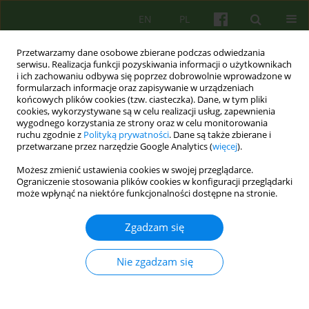
EN
PL
Przetwarzamy dane osobowe zbierane podczas odwiedzania
serwisu. Realizacja funkcji pozyskiwania informacji o użytkownikach
i ich zachowaniu odbywa się poprzez dobrowolnie wprowadzone w
formularzach informacje oraz zapisywanie w urządzeniach
końcowych plików cookies (tzw. ciasteczka). Dane, w tym pliki
cookies, wykorzystywane są w celu realizacji usług, zapewnienia
wygodnego korzystania ze strony oraz w celu monitorowania
ruchu zgodnie z
Polityką prywatności
. Dane są także zbierane i
przetwarzane przez narzędzie Google Analytics (
więcej
).
4/2017 vol. 183
Możesz zmienić ustawienia cookies w swojej przeglądarce.
Ograniczenie stosowania plików cookies w konfiguracji przeglądarki
ARTICLE
może wpłynąć na niektóre funkcjonalności dostępne na stronie.
Zjawiska związane z pamięcią
Zgadzam się
autobiograficzną podczas sesji
Nie zgadzam się
genogramowej w terapii rodzin