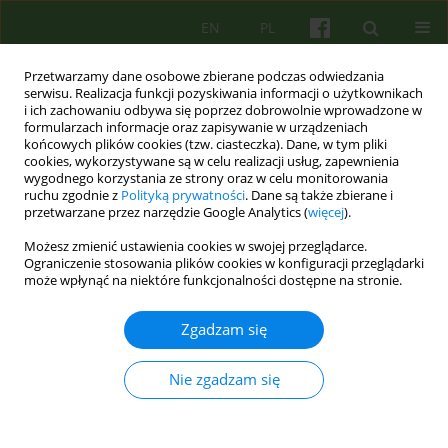
EN
PL
Przetwarzamy dane osobowe zbierane podczas odwiedzania
serwisu. Realizacja funkcji pozyskiwania informacji o użytkownikach
i ich zachowaniu odbywa się poprzez dobrowolnie wprowadzone w
formularzach informacje oraz zapisywanie w urządzeniach
końcowych plików cookies (tzw. ciasteczka). Dane, w tym pliki
cookies, wykorzystywane są w celu realizacji usług, zapewnienia
wygodnego korzystania ze strony oraz w celu monitorowania
ruchu zgodnie z
Polityką prywatności
. Dane są także zbierane i
przetwarzane przez narzędzie Google Analytics (
więcej
).
Autor
Bartosz Zalewski
Możesz zmienić ustawienia cookies w swojej przeglądarce.
Ograniczenie stosowania plików cookies w konfiguracji przeglądarki
może wpłynąć na niektóre funkcjonalności dostępne na stronie.
ARTICLE
Zjawiska związane z pamięcią autobiograficzną
Zgadzam się
podczas sesji genogramowej w terapii rodzin
Bartosz Zalewski
,
Bernadetta Janusz
,
Maciej Walkiewicz
Nie zgadzam się
Psychoter 2017;183(4):69-79
Statystyki