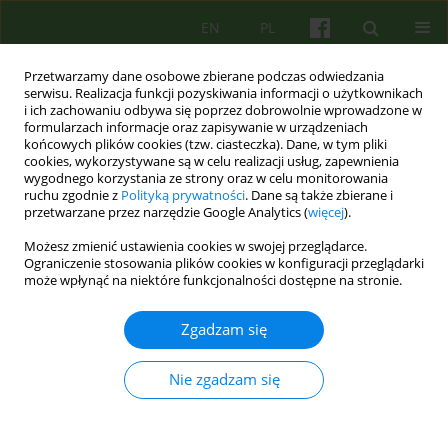
EN
PL
Przetwarzamy dane osobowe zbierane podczas odwiedzania
serwisu. Realizacja funkcji pozyskiwania informacji o użytkownikach
i ich zachowaniu odbywa się poprzez dobrowolnie wprowadzone w
formularzach informacje oraz zapisywanie w urządzeniach
końcowych plików cookies (tzw. ciasteczka). Dane, w tym pliki
cookies, wykorzystywane są w celu realizacji usług, zapewnienia
wygodnego korzystania ze strony oraz w celu monitorowania
ruchu zgodnie z
Polityką prywatności
. Dane są także zbierane i
przetwarzane przez narzędzie Google Analytics (
więcej
).
Słowo kluczowe
genogram
Możesz zmienić ustawienia cookies w swojej przeglądarce.
Ograniczenie stosowania plików cookies w konfiguracji przeglądarki
może wpłynąć na niektóre funkcjonalności dostępne na stronie.
ARTICLE
Zjawiska związane z pamięcią autobiograficzną
Zgadzam się
podczas sesji genogramowej w terapii rodzin
Bartosz Zalewski
,
Bernadetta Janusz
,
Maciej Walkiewicz
Nie zgadzam się
Psychoter 2017;183(4):69-79
Statystyki