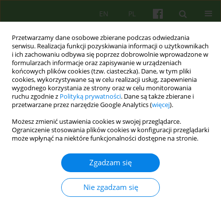
EN
PL
Przetwarzamy dane osobowe zbierane podczas odwiedzania
serwisu. Realizacja funkcji pozyskiwania informacji o użytkownikach
i ich zachowaniu odbywa się poprzez dobrowolnie wprowadzone w
formularzach informacje oraz zapisywanie w urządzeniach
końcowych plików cookies (tzw. ciasteczka). Dane, w tym pliki
cookies, wykorzystywane są w celu realizacji usług, zapewnienia
wygodnego korzystania ze strony oraz w celu monitorowania
ruchu zgodnie z
Polityką prywatności
. Dane są także zbierane i
przetwarzane przez narzędzie Google Analytics (
więcej
).
Słowo kluczowe
standardowe
Możesz zmienić ustawienia cookies w swojej przeglądarce.
leczenie
Ograniczenie stosowania plików cookies w konfiguracji przeglądarki
może wpłynąć na niektóre funkcjonalności dostępne na stronie.
ARTICLE
Zgadzam się
Funkcja komunikacji mejlowej w standardowym
leczeniu osoby chorującej na schizofrenię. Mowa
Nie zgadzam się
ewakuacyjna, naprawcza czy twórcze
poszukiwanie porozumienia?