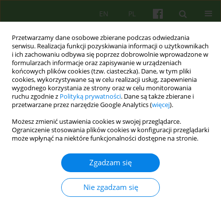
EN
PL
Przetwarzamy dane osobowe zbierane podczas odwiedzania
serwisu. Realizacja funkcji pozyskiwania informacji o użytkownikach
i ich zachowaniu odbywa się poprzez dobrowolnie wprowadzone w
formularzach informacje oraz zapisywanie w urządzeniach
końcowych plików cookies (tzw. ciasteczka). Dane, w tym pliki
cookies, wykorzystywane są w celu realizacji usług, zapewnienia
wygodnego korzystania ze strony oraz w celu monitorowania
ruchu zgodnie z
Polityką prywatności
. Dane są także zbierane i
przetwarzane przez narzędzie Google Analytics (
więcej
).
Słowo kluczowe
reklama
Możesz zmienić ustawienia cookies w swojej przeglądarce.
Ograniczenie stosowania plików cookies w konfiguracji przeglądarki
może wpłynąć na niektóre funkcjonalności dostępne na stronie.
Psychoterapeuta w sieci. W poszukiwaniu
profesjonalnej opieki psychoterapeutycznej-
Zgadzam się
doniesienie wstępne.
Katarzyna Wrzesień
,
Klaudiusz Krzysztof Kudła
,
Anna Bańdur
,
Maciej
Nie zgadzam się
Pilecki
Psychoter 2023;204(1):67-78
DOI
:
https://doi.org/10.12740/PT/163407