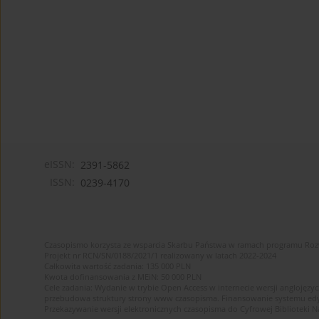
eISSN:
2391-5862
ISSN:
0239-4170
Czasopismo korzysta ze wsparcia Skarbu Państwa w ramach programu Ro
Projekt nr RCN/SN/0188/2021/1 realizowany w latach 2022-2024
Całkowita wartość zadania: 135 000 PLN
Kwota dofinansowania z MEiN: 50 000 PLN
Cele zadania: Wydanie w trybie Open Access w internecie wersji anglojęzyc
przebudowa struktury strony www czasopisma. Finansowanie systemu edytor
Przekazywanie wersji elektronicznych czasopisma do Cyfrowej Bibliotek