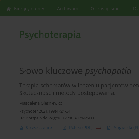
Bieżący numer
Archiwum
O czasopiśmie
Dl
Słowo kluczowe
psychopatia
Terapia schematów w leczeniu pacjentów dete
Skuteczność i metody postępowania.
Magdalena Oleśniewicz
Psychoter 2021;199(4):21-34
DOI
:
https://doi.org/10.12740/PT/144933
Streszczenie
Polski
(PDF)
Angielski
(P