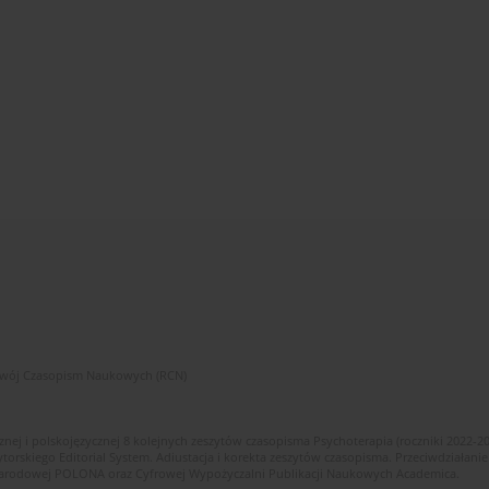
zwój Czasopism Naukowych (RCN)
znej i polskojęzycznej 8 kolejnych zeszytów czasopisma Psychoterapia (roczniki 2022-2
skiego Editorial System. Adiustacja i korekta zeszytów czasopisma. Przeciwdziałanie
i Narodowej POLONA oraz Cyfrowej Wypożyczalni Publikacji Naukowych Academica.