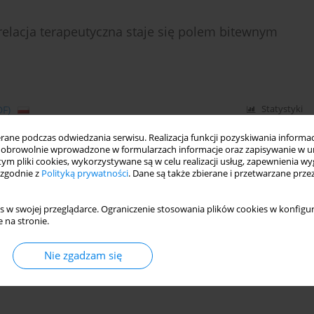
relacja terapeutyczna staje się polem bitewnym
DF)
Statystyki
ne podczas odwiedzania serwisu. Realizacja funkcji pozyskiwania informacj
obrowolnie wprowadzone w formularzach informacje oraz zapisywanie w u
 tym pliki cookies, wykorzystywane są w celu realizacji usług, zapewnienia 
APII OSÓB O PSYCHOPATYCZNEJ STRUKTURZE
 zgodnie z
Polityką prywatności
. Dane są także zbierane i przetwarzane prze
s w swojej przeglądarce. Ograniczenie stosowania plików cookies w konfigur
 na stronie.
DF)
Statystyki
Nie zgadzam się