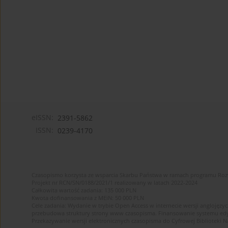
eISSN:
2391-5862
ISSN:
0239-4170
Czasopismo korzysta ze wsparcia Skarbu Państwa w ramach programu Ro
Projekt nr RCN/SN/0188/2021/1 realizowany w latach 2022-2024
Całkowita wartość zadania: 135 000 PLN
Kwota dofinansowania z MEiN: 50 000 PLN
Cele zadania: Wydanie w trybie Open Access w internecie wersji anglojęzyc
przebudowa struktury strony www czasopisma. Finansowanie systemu edytor
Przekazywanie wersji elektronicznych czasopisma do Cyfrowej Bibliotek