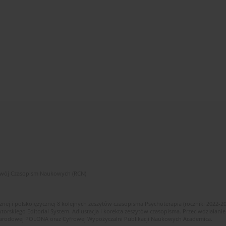
zwój Czasopism Naukowych (RCN)
znej i polskojęzycznej 8 kolejnych zeszytów czasopisma Psychoterapia (roczniki 2022-2
skiego Editorial System. Adiustacja i korekta zeszytów czasopisma. Przeciwdziałanie
i Narodowej POLONA oraz Cyfrowej Wypożyczalni Publikacji Naukowych Academica.