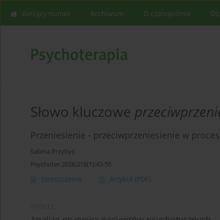
Bieżący numer
Archiwum
O czasopiśmie
Dl
Słowo kluczowe
przeciwprzeni
Przeniesienie - przeciwprzeniesienie w proce
Sabina Przybyś
Psychoter 2026;216(1):43-55
Streszczenie
Artykuł
(PDF)
ARTICLE
Analiza grupowa pacjentów psychotycznych