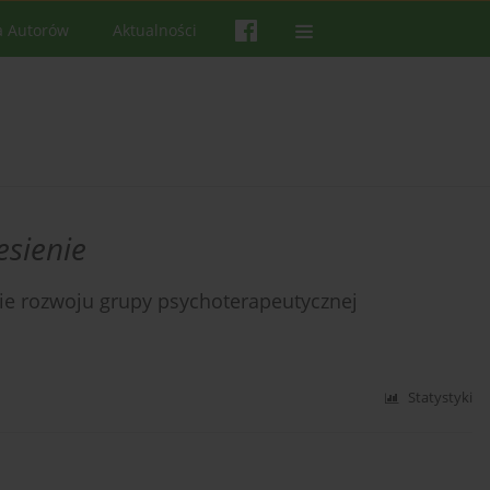
a Autorów
Aktualności
esienie
sie rozwoju grupy psychoterapeutycznej
Statystyki