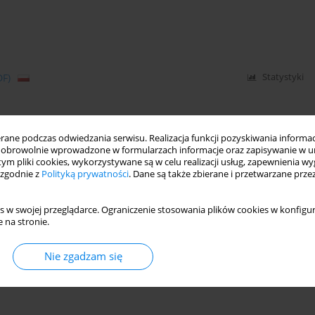
DF)
Statystyki
ne podczas odwiedzania serwisu. Realizacja funkcji pozyskiwania informacj
obrowolnie wprowadzone w formularzach informacje oraz zapisywanie w u
 tym pliki cookies, wykorzystywane są w celu realizacji usług, zapewnienia 
 zgodnie z
Polityką prywatności
. Dane są także zbierane i przetwarzane prze
s w swojej przeglądarce. Ograniczenie stosowania plików cookies w konfigur
 na stronie.
Nie zgadzam się