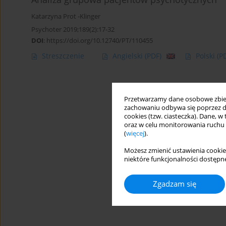
Katarzyna Prot -Klinger
Psychoter 2019;189(2):17-32
DOI
:
https://doi.org/10.12740/PT/110455
Streszczenie
Angielski
(PDF)
Polski
(P
Przetwarzamy dane osobowe zbiera
zachowaniu odbywa się poprzez d
cookies (tzw. ciasteczka). Dane, w
oraz w celu monitorowania ruchu
(
więcej
).
Możesz zmienić ustawienia cookie
niektóre funkcjonalności dostępne
Zgadzam się