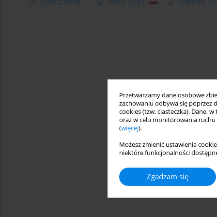
Streszczenie
Polski
(PDF)
Angielski
(P
Przetwarzamy dane osobowe zbiera
zachowaniu odbywa się poprzez d
cookies (tzw. ciasteczka). Dane, w
oraz w celu monitorowania ruchu
(
więcej
).
Możesz zmienić ustawienia cookie
niektóre funkcjonalności dostępne
Zgadzam się