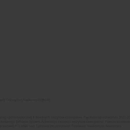
zwój Czasopism Naukowych (RCN)
znej i polskojęzycznej 8 kolejnych zeszytów czasopisma Psychoterapia (roczniki 2022-2
skiego Editorial System. Adiustacja i korekta zeszytów czasopisma. Przeciwdziałanie
i Narodowej POLONA oraz Cyfrowej Wypożyczalni Publikacji Naukowych Academica.