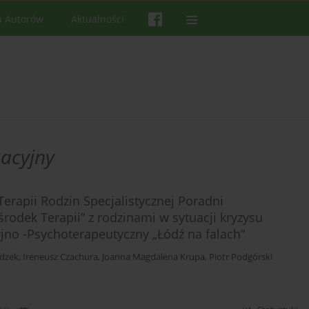
a Autorów
Aktualności
acyjny
erapii Rodzin Specjalistycznej Poradni
rodek Terapii” z rodzinami w sytuacji kryzysu
o -Psychoterapeutyczny „Łódź na falach”
dzek
,
Ireneusz Czachura
,
Joanna Magdalena Krupa
,
Piotr Podgórski