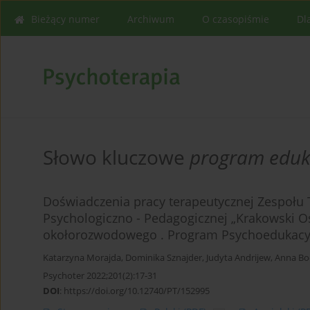
Bieżący numer
Archiwum
O czasopiśmie
Dl
Słowo kluczowe
program eduk
Doświadczenia pracy terapeutycznej Zespołu T
Psychologiczno - Pedagogicznej „Krakowski Oś
okołorozwodowego . Program Psychoedukacyjn
Katarzyna Morajda
,
Dominika Sznajder
,
Judyta Andrijew
,
Anna Bo
Psychoter 2022;201(2):17-31
DOI
:
https://doi.org/10.12740/PT/152995