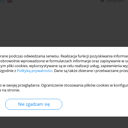
DF)
Statystyki
ne podczas odwiedzania serwisu. Realizacja funkcji pozyskiwania informacj
obrowolnie wprowadzone w formularzach informacje oraz zapisywanie w u
 tym pliki cookies, wykorzystywane są w celu realizacji usług, zapewnienia 
 zgodnie z
Polityką prywatności
. Dane są także zbierane i przetwarzane prze
s w swojej przeglądarce. Ograniczenie stosowania plików cookies w konfigur
 na stronie.
Nie zgadzam się