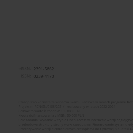
eISSN:
2391-5862
ISSN:
0239-4170
Czasopismo korzysta ze wsparcia Skarbu Państwa w ramach programu Ro
Projekt nr RCN/SN/0188/2021/1 realizowany w latach 2022-2024
Całkowita wartość zadania: 135 000 PLN
Kwota dofinansowania z MEiN: 50 000 PLN
Cele zadania: Wydanie w trybie Open Access w internecie wersji anglojęzyc
przebudowa struktury strony www czasopisma. Finansowanie systemu edytor
Przekazywanie wersji elektronicznych czasopisma do Cyfrowej Bibliotek