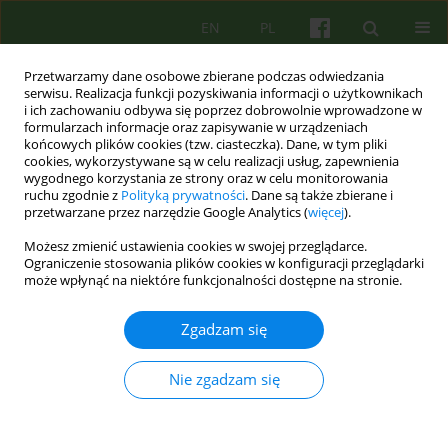
EN
PL
Przetwarzamy dane osobowe zbierane podczas odwiedzania
serwisu. Realizacja funkcji pozyskiwania informacji o użytkownikach
i ich zachowaniu odbywa się poprzez dobrowolnie wprowadzone w
formularzach informacje oraz zapisywanie w urządzeniach
końcowych plików cookies (tzw. ciasteczka). Dane, w tym pliki
cookies, wykorzystywane są w celu realizacji usług, zapewnienia
wygodnego korzystania ze strony oraz w celu monitorowania
ruchu zgodnie z
Polityką prywatności
. Dane są także zbierane i
przetwarzane przez narzędzie Google Analytics (
więcej
).
Słowo kluczowe
obraz ciała,
Możesz zmienić ustawienia cookies w swojej przeglądarce.
samoocena, chemioterapia
Ograniczenie stosowania plików cookies w konfiguracji przeglądarki
może wpłynąć na niektóre funkcjonalności dostępne na stronie.
ARTICLE
Zgadzam się
Obraz ciała i samoocena osób z chorobą
nowotworową krwi po chemioterapii
Nie zgadzam się
Aleksandra Katarzyna Tomasiewicz
Psychoter 2015;172(1):73-84