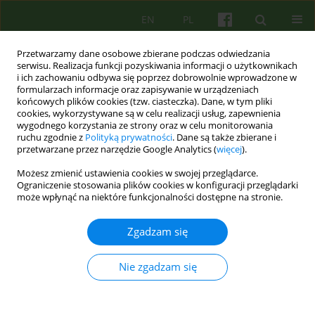
EN
PL
Przetwarzamy dane osobowe zbierane podczas odwiedzania
serwisu. Realizacja funkcji pozyskiwania informacji o użytkownikach
i ich zachowaniu odbywa się poprzez dobrowolnie wprowadzone w
formularzach informacje oraz zapisywanie w urządzeniach
końcowych plików cookies (tzw. ciasteczka). Dane, w tym pliki
cookies, wykorzystywane są w celu realizacji usług, zapewnienia
wygodnego korzystania ze strony oraz w celu monitorowania
ruchu zgodnie z
Polityką prywatności
. Dane są także zbierane i
przetwarzane przez narzędzie Google Analytics (
więcej
).
Słowo kluczowe
lęk anihilacyjny
Możesz zmienić ustawienia cookies w swojej przeglądarce.
Ograniczenie stosowania plików cookies w konfiguracji przeglądarki
może wpłynąć na niektóre funkcjonalności dostępne na stronie.
Lęk w psychozie a lęk psychotyczny
Katarzyna Prot- Klinger
Zgadzam się
Psychoter 2025;215(4):67-78
DOI
:
https://doi.org/10.12740/PT/213782
Nie zgadzam się
Statystyki
Streszczenie
Polski
(PDF)