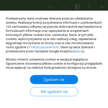
EN
PL
Przetwarzamy dane osobowe zbierane podczas odwiedzania
serwisu. Realizacja funkcji pozyskiwania informacji o użytkownikach
i ich zachowaniu odbywa się poprzez dobrowolnie wprowadzone w
formularzach informacje oraz zapisywanie w urządzeniach
końcowych plików cookies (tzw. ciasteczka). Dane, w tym pliki
cookies, wykorzystywane są w celu realizacji usług, zapewnienia
wygodnego korzystania ze strony oraz w celu monitorowania
ruchu zgodnie z
Polityką prywatności
. Dane są także zbierane i
przetwarzane przez narzędzie Google Analytics (
więcej
).
Słowo kluczowe
drop-out
Możesz zmienić ustawienia cookies w swojej przeglądarce.
Ograniczenie stosowania plików cookies w konfiguracji przeglądarki
ARTICLE
może wpłynąć na niektóre funkcjonalności dostępne na stronie.
Lęk pacjentów przed mówieniem na forum grupy
a przedwczesne przerywanie terapii grupowej
Zgadzam się
Wiesław Sikorski
Nie zgadzam się
Psychoter 2015;174(3):35-59
DOI
:
https://doi.org/10.12740/PT/58829
Statystyki