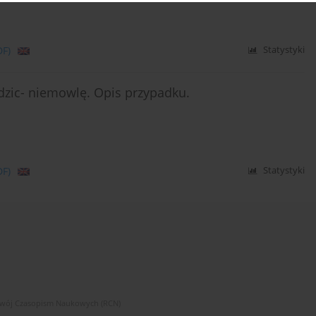
DF)
Statystyki
zic- niemowlę. Opis przypadku.
DF)
Statystyki
zwój Czasopism Naukowych (RCN)