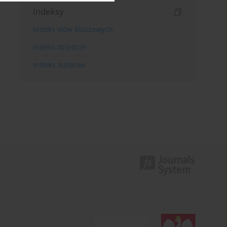
Indeksy
Indeks słów kluczowych
Indeks dziedzin
Indeks autorów