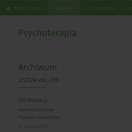
Bieżący numer
Archiwum
O czasopiśmie
Dl
Archiwum
2/2024 vol. 209
Od Redakcji
Kazimierz Bierzyński
Psychoter 2024;209(2):3
Artykuł
(PDF)