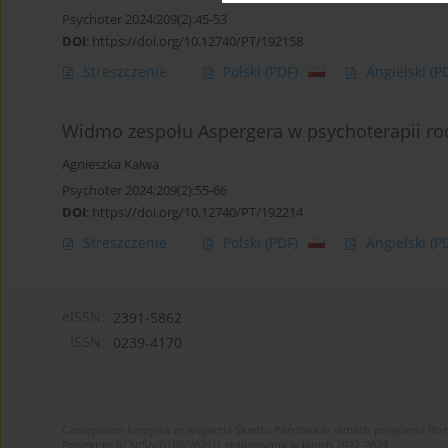
Psychoter 2024;209(2):45-53
DOI
:
https://doi.org/10.12740/PT/192158
Streszczenie
Polski
(PDF)
Angielski
(P
Widmo zespołu Aspergera w psychoterapii rod
Agnieszka Kałwa
Psychoter 2024;209(2):55-66
DOI
:
https://doi.org/10.12740/PT/192214
Streszczenie
Polski
(PDF)
Angielski
(P
eISSN:
2391-5862
ISSN:
0239-4170
Czasopismo korzysta ze wsparcia Skarbu Państwa w ramach programu Ro
Projekt nr RCN/SN/0188/2021/1 realizowany w latach 2022-2024