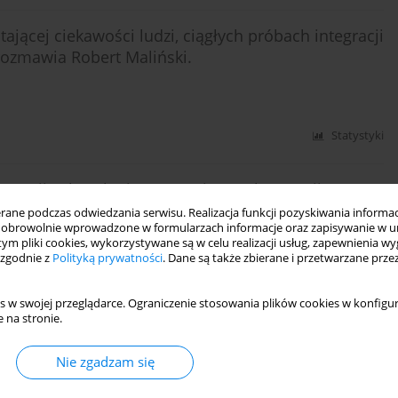
ającej ciekawości ludzi, ciągłych próbach integracji
rozmawia Robert Maliński.
Statystyki
entacji seksualnej w procesie psychoterapii
dku
ne podczas odwiedzania serwisu. Realizacja funkcji pozyskiwania informacj
obrowolnie wprowadzone w formularzach informacje oraz zapisywanie w u
 tym pliki cookies, wykorzystywane są w celu realizacji usług, zapewnienia 
 zgodnie z
Polityką prywatności
. Dane są także zbierane i przetwarzane prze
s w swojej przeglądarce. Ograniczenie stosowania plików cookies w konfigur
DF)
Statystyki
 na stronie.
Nie zgadzam się