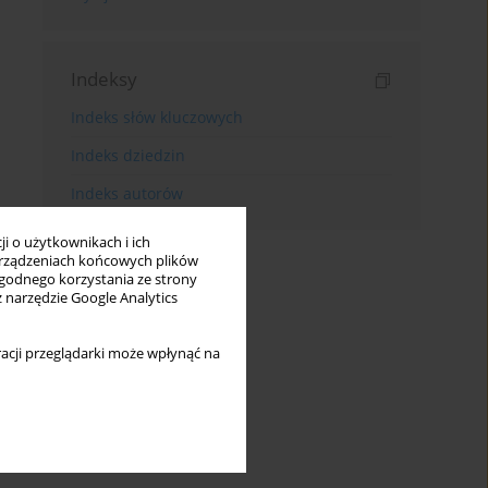
Indeksy
Indeks słów kluczowych
Indeks dziedzin
Indeks autorów
i o użytkownikach i ich
rządzeniach końcowych plików
wygodnego korzystania ze strony
z narzędzie Google Analytics
acji przeglądarki może wpłynąć na