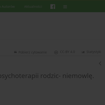
a Autorów
Aktualności
CC-BY 4.0
Statystyki
Pobierz cytowanie
sychoterapii rodzic- niemowlę.