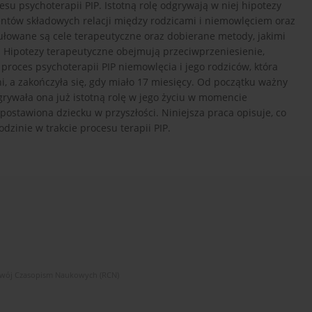
u psychoterapii PIP. Istotną rolę odgrywają w niej hipotezy
ntów składowych relacji między rodzicami i niemowlęciem oraz
łowane są cele terapeutyczne oraz dobierane metody, jakimi
. Hipotezy terapeutyczne obejmują przeciwprzeniesienie,
 proces psychoterapii PIP niemowlęcia i jego rodziców, która
dni, a zakończyła się, gdy miało 17 miesięcy. Od początku ważny
rywała ona już istotną rolę w jego życiu w momencie
postawiona dziecku w przyszłości. Niniejsza praca opisuje, co
dzinie w trakcie procesu terapii PIP.
zwój Czasopism Naukowych (RCN)