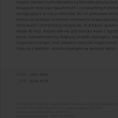
Artykuł stanowi psychodynamiczną konceptualizację proces
terapeutki dotyczące świadomych i nieświadomych eleme
występujących w niej problemów. Na ich podstawie formu
można się posłużyć w ramach interwencji terapeutycznej
obserwacje i interpretacje terapeutki. W artykule opisano
objęła 40 sesji. Rozpoczęła się, gdy dziecko miało 5 tygo
temat stanowiła kwestia diagnozy zespołu Aspergera. Odg
rozpoczęcia terapii, choć zdaniem rodziców mogła zostać 
stało się z widmem zespołu Aspergera w opisanej wyżej ro
eISSN:
2391-5862
ISSN:
0239-4170
Czasopismo korzysta ze wsparcia Skarbu Państwa w ramach programu Ro
Projekt nr RCN/SN/0188/2021/1 realizowany w latach 2022-2024
Całkowita wartość zadania: 135 000 PLN
Kwota dofinansowania z MEiN: 50 000 PLN