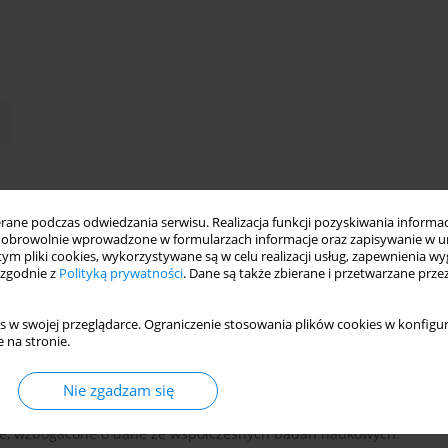
spół Aspergera
ne podczas odwiedzania serwisu. Realizacja funkcji pozyskiwania informacj
obrowolnie wprowadzone w formularzach informacje oraz zapisywanie w u
 tym pliki cookies, wykorzystywane są w celu realizacji usług, zapewnienia 
 zgodnie z
Polityką prywatności
. Dane są także zbierane i przetwarzane prze
s w swojej przeglądarce. Ograniczenie stosowania plików cookies w konfigur
 na stronie.
Nie zgadzam się
–Infant Psychotherapy PIP) jest w Polsce oferowana od
zne, wzbogacone o dane ze współczesnych badań naukowych.