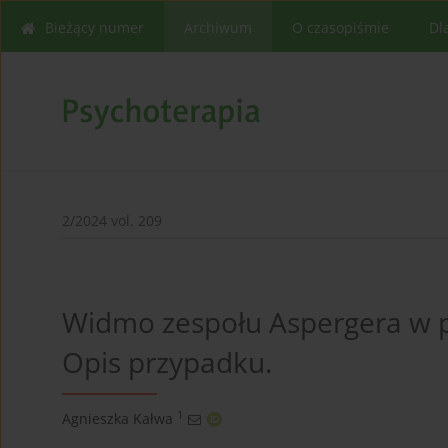
Bieżący numer
Archiwum
O czasopiśmie
Dl
2/2024 vol. 209
Widmo zespołu Aspergera w p
Opis przypadku.
1
Agnieszka Kałwa