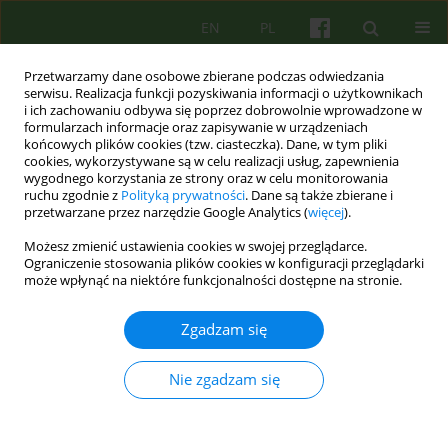
EN
PL
Przetwarzamy dane osobowe zbierane podczas odwiedzania
serwisu. Realizacja funkcji pozyskiwania informacji o użytkownikach
i ich zachowaniu odbywa się poprzez dobrowolnie wprowadzone w
formularzach informacje oraz zapisywanie w urządzeniach
końcowych plików cookies (tzw. ciasteczka). Dane, w tym pliki
cookies, wykorzystywane są w celu realizacji usług, zapewnienia
wygodnego korzystania ze strony oraz w celu monitorowania
ruchu zgodnie z
Polityką prywatności
. Dane są także zbierane i
przetwarzane przez narzędzie Google Analytics (
więcej
).
Autor
Joanna Sadzawicka- Olczak
Możesz zmienić ustawienia cookies w swojej przeglądarce.
Ograniczenie stosowania plików cookies w konfiguracji przeglądarki
Od Redakcji
może wpłynąć na niektóre funkcjonalności dostępne na stronie.
Joanna Sadzawicka- Olczak
Zgadzam się
Psychoter 2025;215(4):3-4
Statystyki
Nie zgadzam się
Artykuł
(PDF)