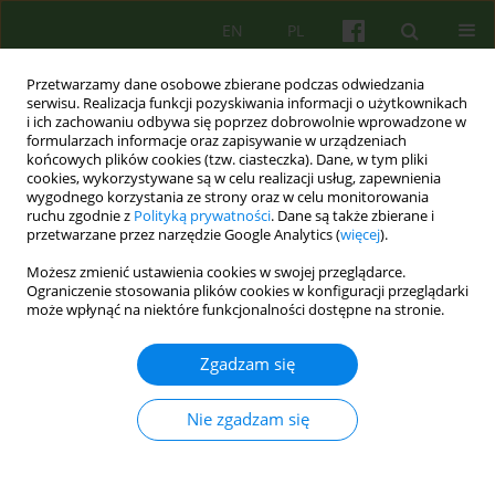
EN
PL
Przetwarzamy dane osobowe zbierane podczas odwiedzania
serwisu. Realizacja funkcji pozyskiwania informacji o użytkownikach
i ich zachowaniu odbywa się poprzez dobrowolnie wprowadzone w
formularzach informacje oraz zapisywanie w urządzeniach
końcowych plików cookies (tzw. ciasteczka). Dane, w tym pliki
cookies, wykorzystywane są w celu realizacji usług, zapewnienia
wygodnego korzystania ze strony oraz w celu monitorowania
ruchu zgodnie z
Polityką prywatności
. Dane są także zbierane i
przetwarzane przez narzędzie Google Analytics (
więcej
).
1/2021 vol. 196
Możesz zmienić ustawienia cookies w swojej przeglądarce.
Ograniczenie stosowania plików cookies w konfiguracji przeglądarki
BOOK REVIEW
może wpłynąć na niektóre funkcjonalności dostępne na stronie.
Recenzja Artur Kołakowski,
Zgadzam się
redakcja PSYCHOTERAPIA
Nie zgadzam się
POZNAWCZO-BEHAWIORALNA
DZIECI I MŁODZIEŻY.