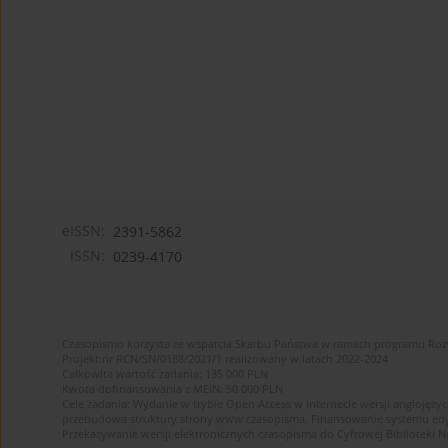
eISSN:
2391-5862
ISSN:
0239-4170
Czasopismo korzysta ze wsparcia Skarbu Państwa w ramach programu Ro
Projekt nr RCN/SN/0188/2021/1 realizowany w latach 2022-2024
Całkowita wartość zadania: 135 000 PLN
Kwota dofinansowania z MEiN: 50 000 PLN
Cele zadania: Wydanie w trybie Open Access w internecie wersji anglojęzyc
przebudowa struktury strony www czasopisma. Finansowanie systemu edytor
Przekazywanie wersji elektronicznych czasopisma do Cyfrowej Bibliotek