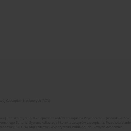
zwój Czasopism Naukowych (RCN)
znej i polskojęzycznej 8 kolejnych zeszytów czasopisma Psychoterapia (roczniki 2022-2
skiego Editorial System. Adiustacja i korekta zeszytów czasopisma. Przeciwdziałanie
i Narodowej POLONA oraz Cyfrowej Wypożyczalni Publikacji Naukowych Academica.