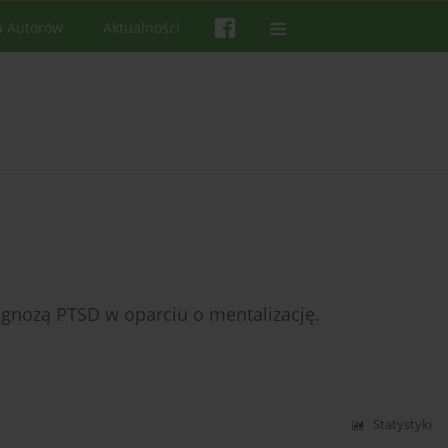
a Autorów
Aktualności
agnozą PTSD w oparciu o mentalizację.
Statystyki