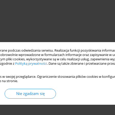
ne podczas odwiedzania serwisu. Realizacja funkcji pozyskiwania informacj
obrowolnie wprowadzone w formularzach informacje oraz zapisywanie w u
 tym pliki cookies, wykorzystywane są w celu realizacji usług, zapewnienia 
 zgodnie z
Polityką prywatności
. Dane są także zbierane i przetwarzane prze
s w swojej przeglądarce. Ograniczenie stosowania plików cookies w konfigur
 na stronie.
Nie zgadzam się