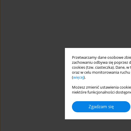
Przetwarzamy dane osobowe zbiera
zachowaniu odbywa się poprzez d
cookies (tzw. ciasteczka). Dane, w
oraz w celu monitorowania ruchu
(
więcej
).
Możesz zmienić ustawienia cookie
niektóre funkcjonalności dostępne
Zgadzam się