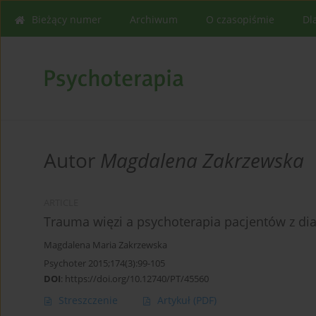
Bieżący numer
Archiwum
O czasopiśmie
Dl
Autor
Magdalena Zakrzewska
ARTICLE
Trauma więzi a psychoterapia pacjentów z di
Magdalena Maria Zakrzewska
Psychoter 2015;174(3):99-105
DOI
:
https://doi.org/10.12740/PT/45560
Streszczenie
Artykuł
(PDF)