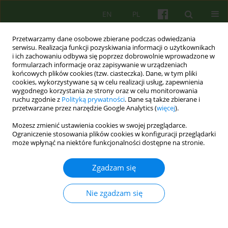
EN
PL
Przetwarzamy dane osobowe zbierane podczas odwiedzania
serwisu. Realizacja funkcji pozyskiwania informacji o użytkownikach
i ich zachowaniu odbywa się poprzez dobrowolnie wprowadzone w
formularzach informacje oraz zapisywanie w urządzeniach
końcowych plików cookies (tzw. ciasteczka). Dane, w tym pliki
cookies, wykorzystywane są w celu realizacji usług, zapewnienia
wygodnego korzystania ze strony oraz w celu monitorowania
ruchu zgodnie z
Polityką prywatności
. Dane są także zbierane i
przetwarzane przez narzędzie Google Analytics (
więcej
).
3/2015 vol. 174
Możesz zmienić ustawienia cookies w swojej przeglądarce.
Ograniczenie stosowania plików cookies w konfiguracji przeglądarki
ARTICLE
może wpłynąć na niektóre funkcjonalności dostępne na stronie.
Trauma więzi a psychoterapia
Zgadzam się
pacjentów z diagnozą PTSD w
Nie zgadzam się
oparciu o mentalizację.