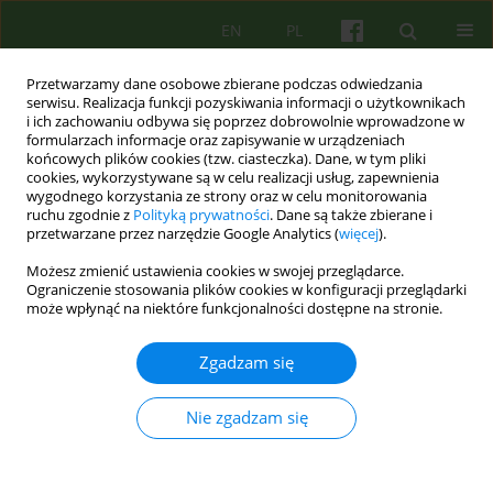
EN
PL
Przetwarzamy dane osobowe zbierane podczas odwiedzania
serwisu. Realizacja funkcji pozyskiwania informacji o użytkownikach
i ich zachowaniu odbywa się poprzez dobrowolnie wprowadzone w
formularzach informacje oraz zapisywanie w urządzeniach
końcowych plików cookies (tzw. ciasteczka). Dane, w tym pliki
cookies, wykorzystywane są w celu realizacji usług, zapewnienia
wygodnego korzystania ze strony oraz w celu monitorowania
ruchu zgodnie z
Polityką prywatności
. Dane są także zbierane i
przetwarzane przez narzędzie Google Analytics (
więcej
).
Autor
Bogumiła Witkowska
Możesz zmienić ustawienia cookies w swojej przeglądarce.
Ograniczenie stosowania plików cookies w konfiguracji przeglądarki
może wpłynąć na niektóre funkcjonalności dostępne na stronie.
ARTICLE
Rola zajęć terapeutycznych w powrocie do
Zgadzam się
zdrowia osób leczonych z powodu zaburzeń z
kręgu schizofrenii
Nie zgadzam się
Bogumiła Witkowska-Łuć
Psychoter 2019;191(4):29-40
DOI
:
https://doi.org/10.12740/PT/115234