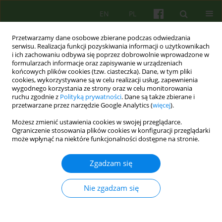
EN
PL
Przetwarzamy dane osobowe zbierane podczas odwiedzania
serwisu. Realizacja funkcji pozyskiwania informacji o użytkownikach
i ich zachowaniu odbywa się poprzez dobrowolnie wprowadzone w
formularzach informacje oraz zapisywanie w urządzeniach
końcowych plików cookies (tzw. ciasteczka). Dane, w tym pliki
cookies, wykorzystywane są w celu realizacji usług, zapewnienia
wygodnego korzystania ze strony oraz w celu monitorowania
ruchu zgodnie z
Polityką prywatności
. Dane są także zbierane i
przetwarzane przez narzędzie Google Analytics (
więcej
).
Autor
Aleksandra Wieczorek
Możesz zmienić ustawienia cookies w swojej przeglądarce.
Ograniczenie stosowania plików cookies w konfiguracji przeglądarki
może wpłynąć na niektóre funkcjonalności dostępne na stronie.
ARTICLE
Oddział Leczenia Zaburzeń Osobowości i Nerwic
Zgadzam się
— opis modelu
Ewa Niezgoda
,
Aleksandra Wieczorek
,
Edyta Biernacka
,
Katarzyna
Nie zgadzam się
Synówka
Psychoter 2020;195(4):61-77
DOI
:
https://doi.org/10.12740/PT/129930