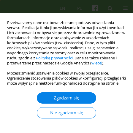
EN
PL
Przetwarzamy dane osobowe zbierane podczas odwiedzania
serwisu. Realizacja funkcji pozyskiwania informacji o użytkownikach
i ich zachowaniu odbywa się poprzez dobrowolnie wprowadzone w
formularzach informacje oraz zapisywanie w urządzeniach
końcowych plików cookies (tzw. ciasteczka). Dane, w tym pliki
cookies, wykorzystywane są w celu realizacji usług, zapewnienia
wygodnego korzystania ze strony oraz w celu monitorowania
ruchu zgodnie z
Polityką prywatności
. Dane są także zbierane i
przetwarzane przez narzędzie Google Analytics (
więcej
).
Autor
Urszula Turyna
Możesz zmienić ustawienia cookies w swojej przeglądarce.
Ograniczenie stosowania plików cookies w konfiguracji przeglądarki
może wpłynąć na niektóre funkcjonalności dostępne na stronie.
ARTICLE
Ojciec „piersiujący”- wpływ ojca na trudności
Zgadzam się
jedzenia u dzieci. Ujęcie psychodynamiczne
Urszula Teresa Turyna
,
Sylwia Zaremba
Nie zgadzam się
Psychoter 2015;174(3):15-23
DOI
:
https://doi.org/10.12740/PT/58696
Statystyki