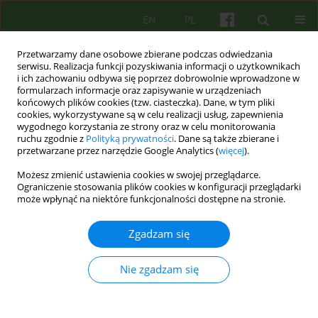
EN
PL
Przetwarzamy dane osobowe zbierane podczas odwiedzania
serwisu. Realizacja funkcji pozyskiwania informacji o użytkownikach
i ich zachowaniu odbywa się poprzez dobrowolnie wprowadzone w
formularzach informacje oraz zapisywanie w urządzeniach
końcowych plików cookies (tzw. ciasteczka). Dane, w tym pliki
cookies, wykorzystywane są w celu realizacji usług, zapewnienia
wygodnego korzystania ze strony oraz w celu monitorowania
ruchu zgodnie z
Polityką prywatności
. Dane są także zbierane i
przetwarzane przez narzędzie Google Analytics (
więcej
).
Autor
Krzysztof Tokarz
Możesz zmienić ustawienia cookies w swojej przeglądarce.
Ograniczenie stosowania plików cookies w konfiguracji przeglądarki
może wpłynąć na niektóre funkcjonalności dostępne na stronie.
ARTICLE
"Formularz Diagnostyczny Organizacji
Zgadzam się
Osobowosci PODF. Narzędzie wspomagające i
strukturujące diagnozę psychologiczną"
Nie zgadzam się
Agnieszka Małgorzata Krzysztof-Świderska
,
Krzysztof Tokarz
Psychoter 2015;175(4):97-98
Statystyki