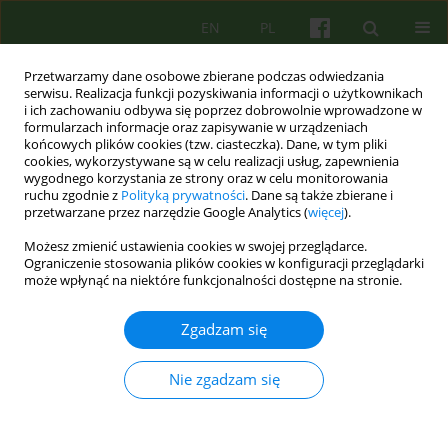
EN
PL
Przetwarzamy dane osobowe zbierane podczas odwiedzania
serwisu. Realizacja funkcji pozyskiwania informacji o użytkownikach
i ich zachowaniu odbywa się poprzez dobrowolnie wprowadzone w
formularzach informacje oraz zapisywanie w urządzeniach
końcowych plików cookies (tzw. ciasteczka). Dane, w tym pliki
cookies, wykorzystywane są w celu realizacji usług, zapewnienia
wygodnego korzystania ze strony oraz w celu monitorowania
ruchu zgodnie z
Polityką prywatności
. Dane są także zbierane i
przetwarzane przez narzędzie Google Analytics (
więcej
).
Autor
Marek Tański
Możesz zmienić ustawienia cookies w swojej przeglądarce.
Ograniczenie stosowania plików cookies w konfiguracji przeglądarki
może wpłynąć na niektóre funkcjonalności dostępne na stronie.
ARTICLE
Czy i jaka filozofia edukacji może sprzyjać
Zgadzam się
psychoterapii? Kilka aksjologicznych uwag na
marginesie rozważań V. E. Frankla: "Wola sensu.
Nie zgadzam się
Założenia i zastosowanie logoterapii".
Marek Andrzej Tański
Psychoter 2014;171(4):33-40