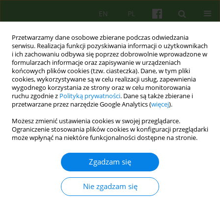
EN
PL
Przetwarzamy dane osobowe zbierane podczas odwiedzania
serwisu. Realizacja funkcji pozyskiwania informacji o użytkownikach
i ich zachowaniu odbywa się poprzez dobrowolnie wprowadzone w
formularzach informacje oraz zapisywanie w urządzeniach
końcowych plików cookies (tzw. ciasteczka). Dane, w tym pliki
cookies, wykorzystywane są w celu realizacji usług, zapewnienia
wygodnego korzystania ze strony oraz w celu monitorowania
ruchu zgodnie z
Polityką prywatności
. Dane są także zbierane i
przetwarzane przez narzędzie Google Analytics (
więcej
).
Autor
Radosław Stupak
Możesz zmienić ustawienia cookies w swojej przeglądarce.
Ograniczenie stosowania plików cookies w konfiguracji przeglądarki
może wpłynąć na niektóre funkcjonalności dostępne na stronie.
Power Threat Meaning Framework – krótki opis
podstawowych założeń i kontekstu
Zgadzam się
Radosław Stupak
,
Lucy Johnstone
Psychoter 2023;206(3):71-84
Nie zgadzam się
DOI
:
https://doi.org/10.12740/PT/176251
Statystyki