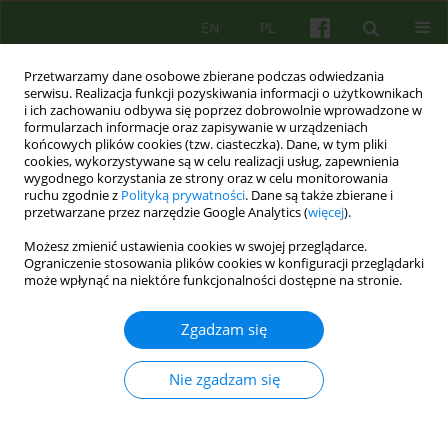
EN
PL
Przetwarzamy dane osobowe zbierane podczas odwiedzania
serwisu. Realizacja funkcji pozyskiwania informacji o użytkownikach
i ich zachowaniu odbywa się poprzez dobrowolnie wprowadzone w
formularzach informacje oraz zapisywanie w urządzeniach
końcowych plików cookies (tzw. ciasteczka). Dane, w tym pliki
cookies, wykorzystywane są w celu realizacji usług, zapewnienia
wygodnego korzystania ze strony oraz w celu monitorowania
ruchu zgodnie z
Polityką prywatności
. Dane są także zbierane i
przetwarzane przez narzędzie Google Analytics (
więcej
).
Autor
Patryk Skowroń
Możesz zmienić ustawienia cookies w swojej przeglądarce.
Ograniczenie stosowania plików cookies w konfiguracji przeglądarki
może wpłynąć na niektóre funkcjonalności dostępne na stronie.
Poznawczo-behawioralna psychoterapia tokofobii
Joachim Kowalski
,
Martyna Niżniowska
,
Patryk Skowroń
Zgadzam się
Psychoter 2025;212(1):29-44
DOI
:
https://doi.org/10.12740/PT/202608
Nie zgadzam się
Statystyki
Streszczenie
Polski
(PDF)