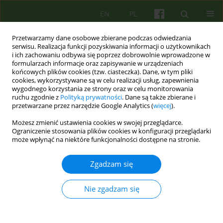
EN
PL
Przetwarzamy dane osobowe zbierane podczas odwiedzania
serwisu. Realizacja funkcji pozyskiwania informacji o użytkownikach
i ich zachowaniu odbywa się poprzez dobrowolnie wprowadzone w
formularzach informacje oraz zapisywanie w urządzeniach
końcowych plików cookies (tzw. ciasteczka). Dane, w tym pliki
cookies, wykorzystywane są w celu realizacji usług, zapewnienia
wygodnego korzystania ze strony oraz w celu monitorowania
ruchu zgodnie z
Polityką prywatności
. Dane są także zbierane i
przetwarzane przez narzędzie Google Analytics (
więcej
).
Autor
Ewa Sitnik
Możesz zmienić ustawienia cookies w swojej przeglądarce.
Ograniczenie stosowania plików cookies w konfiguracji przeglądarki
może wpłynąć na niektóre funkcjonalności dostępne na stronie.
ARTICLE
Metoda 3i w terapii zaburzeń spektrum
Zgadzam się
autystycznego
Andrzej Gardziel
,
Piotr Ozaist
,
Ewa Sitnik
Nie zgadzam się
Psychoter 2015;172(1):37-45
DOI
:
https://doi.org/10.12740/PT/31765
Statystyki