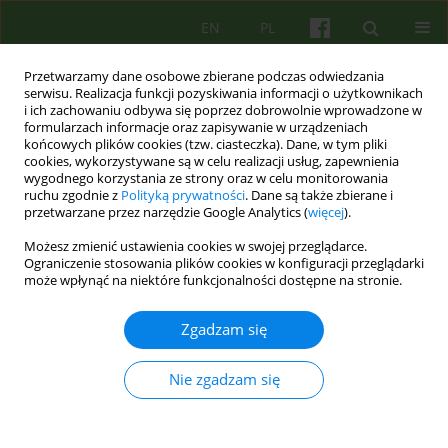
EN
PL
Przetwarzamy dane osobowe zbierane podczas odwiedzania
serwisu. Realizacja funkcji pozyskiwania informacji o użytkownikach
i ich zachowaniu odbywa się poprzez dobrowolnie wprowadzone w
formularzach informacje oraz zapisywanie w urządzeniach
końcowych plików cookies (tzw. ciasteczka). Dane, w tym pliki
cookies, wykorzystywane są w celu realizacji usług, zapewnienia
wygodnego korzystania ze strony oraz w celu monitorowania
ruchu zgodnie z
Polityką prywatności
. Dane są także zbierane i
przetwarzane przez narzędzie Google Analytics (
więcej
).
Autor
Tomasz Sekowski
Możesz zmienić ustawienia cookies w swojej przeglądarce.
Ograniczenie stosowania plików cookies w konfiguracji przeglądarki
może wpłynąć na niektóre funkcjonalności dostępne na stronie.
ARTICLE
Korekta dysfunkcjonalnych schematów
Zgadzam się
zachowania (KDSZ) jako narzędzie pracy
psychoterapeutycznej z niewidomymi
Nie zgadzam się
pacjentami
Tomasz Sekowski
Psychoter 2005;135(4):61-75