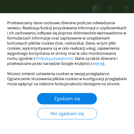
EN
PL
Przetwarzamy dane osobowe zbierane podczas odwiedzania
serwisu. Realizacja funkcji pozyskiwania informacji o użytkownikach
i ich zachowaniu odbywa się poprzez dobrowolnie wprowadzone w
formularzach informacje oraz zapisywanie w urządzeniach
końcowych plików cookies (tzw. ciasteczka). Dane, w tym pliki
cookies, wykorzystywane są w celu realizacji usług, zapewnienia
wygodnego korzystania ze strony oraz w celu monitorowania
ruchu zgodnie z
Polityką prywatności
. Dane są także zbierane i
przetwarzane przez narzędzie Google Analytics (
więcej
).
4/2005 vol. 135
Możesz zmienić ustawienia cookies w swojej przeglądarce.
Ograniczenie stosowania plików cookies w konfiguracji przeglądarki
ARTICLE
może wpłynąć na niektóre funkcjonalności dostępne na stronie.
Korekta dysfunkcjonalnych
Zgadzam się
schematów zachowania (KDSZ)
Nie zgadzam się
jako narzędzie pracy
psychoterapeutycznej z