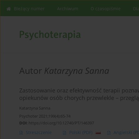
Bieżący numer
Archiwum
O czasopiśmie
Dl
Autor
Katarzyna Sanna
Zastosowanie oraz efektywność terapii pozn
opiekunów osób chorych przewlekle – przegl
Katarzyna Sanna
Psychoter 2021;199(4):65-74
DOI
:
https://doi.org/10.12740/PT/146397
Streszczenie
Polski
(PDF)
Angielski
(P