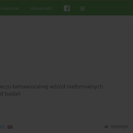
a Autorów
Aktualności
awczo-behawioralnej wśród nieformalnych
ąd badań
DF)
Statystyki