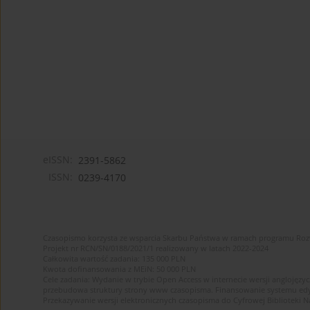
eISSN:
2391-5862
ISSN:
0239-4170
Czasopismo korzysta ze wsparcia Skarbu Państwa w ramach programu Ro
Projekt nr RCN/SN/0188/2021/1 realizowany w latach 2022-2024
Całkowita wartość zadania: 135 000 PLN
Kwota dofinansowania z MEiN: 50 000 PLN
Cele zadania: Wydanie w trybie Open Access w internecie wersji anglojęzyc
przebudowa struktury strony www czasopisma. Finansowanie systemu edytor
Przekazywanie wersji elektronicznych czasopisma do Cyfrowej Bibliotek