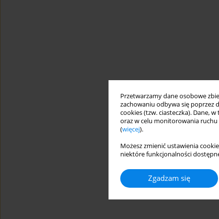
Przetwarzamy dane osobowe zbiera
zachowaniu odbywa się poprzez d
cookies (tzw. ciasteczka). Dane, w
oraz w celu monitorowania ruchu
(
więcej
).
Możesz zmienić ustawienia cookie
niektóre funkcjonalności dostępne
Zgadzam się