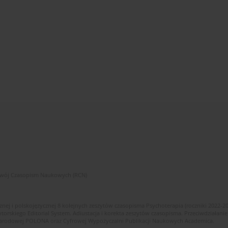
zwój Czasopism Naukowych (RCN)
znej i polskojęzycznej 8 kolejnych zeszytów czasopisma Psychoterapia (roczniki 2022-2
skiego Editorial System. Adiustacja i korekta zeszytów czasopisma. Przeciwdziałanie
i Narodowej POLONA oraz Cyfrowej Wypożyczalni Publikacji Naukowych Academica.