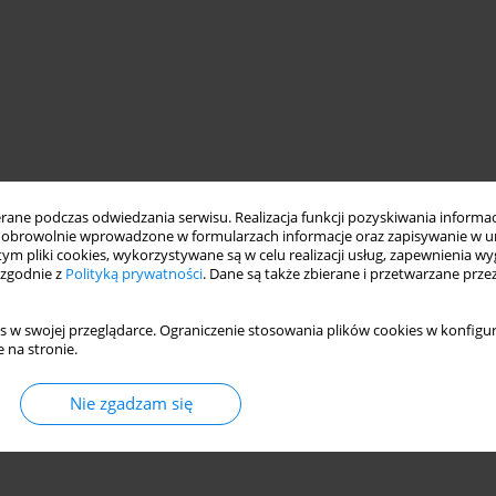
ne podczas odwiedzania serwisu. Realizacja funkcji pozyskiwania informacj
obrowolnie wprowadzone w formularzach informacje oraz zapisywanie w u
 tym pliki cookies, wykorzystywane są w celu realizacji usług, zapewnienia 
 zgodnie z
Polityką prywatności
. Dane są także zbierane i przetwarzane prze
s w swojej przeglądarce. Ograniczenie stosowania plików cookies w konfigur
 na stronie.
Nie zgadzam się