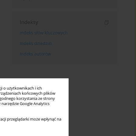
Indeksy
Indeks słów kluczowych
Indeks dziedzin
Indeks autorów
i o użytkownikach i ich
rządzeniach końcowych plików
wygodnego korzystania ze strony
z narzędzie Google Analytics
acji przeglądarki może wpłynąć na