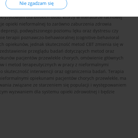
Nie zgadzam się
ryzysowym dla bliskich osób, którzy w literaturze fachowej
e opieki nieformalnej to zarówno zaburzenia zdrowia
i depresji, podwyższonego poziomu lęku oraz dystresu czy
ie terapii poznawczo-behawioralnej (cognitive-behavioral
nych opiekunów, jednak skuteczność metod CBT zmienia się w
przedstawienie przeglądu badań dotyczących metod oraz
iekunów pacjentów przewlekle chorych, omówienie głównych
lów i metod terapeutycznych w pracy z nieformalnymi
 skuteczność interwencji oraz ograniczenia badań. Terapia
nieformalnymi opiekunami pacjentów chorych przewlekle, ma
zwania związane ze starzeniem się populacji i występowaniem
zącym wyzwaniem dla systemu opieki zdrowotnej i będzie