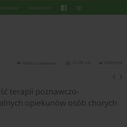
a Autorów
Aktualności
CC-BY 4.0
Statystyki
Pobierz cytowanie
ść terapii poznawczo-
alnych opiekunów osób chorych