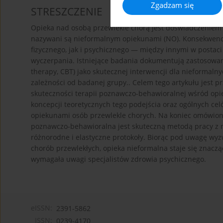
Zgadzam się
STRESZCZENIE
Opieka nad osobą przewlekle chorą jest doświadczeniem k
nazywani są nieformalnym opiekunami (NO). Konsekwencj
fizycznego, jak i psychicznego — między innymi w postac
wyczerpania. Istniejące badania dokumentują zastosowan
therapy, CBT) jako skutecznej interwencji dla nieformal
zależności od badanej grupy.. Celem tego artykułu jest 
skuteczności terapii poznawczo-behawioralnej wśród op
koncepcji teoretycznych tego podejścia oraz ogólnych ce
opiekunami osób przewlekle chorych. Na koniec omówiono
poznawczo-behawioralna jest skuteczną metodą pracy z 
różnorodne i elastyczne protokoły. Biorąc pod uwagę wy
chorób przewlekłych, opieka nieformalna staje się znac
wymagała uwagi specjalistów zdrowia psychicznego.
eISSN:
2391-5862
ISSN:
0239-4170