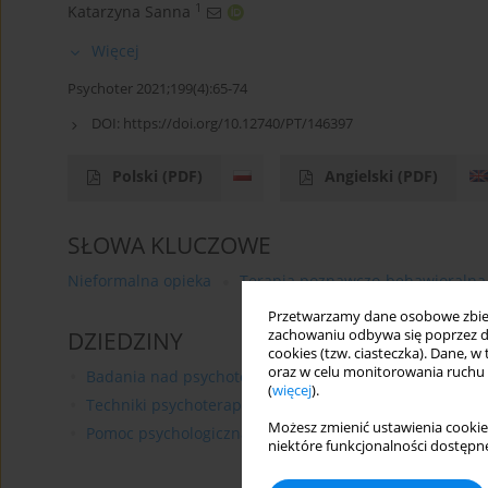
1
Katarzyna Sanna
Więcej
Psychoter 2021;199(4):65-74
DOI:
https://doi.org/10.12740/PT/146397
Polski
(PDF)
Angielski
(PDF)
SŁOWA KLUCZOWE
Nieformalna opieka
Terapia poznawczo-behawioralna
Przetwarzamy dane osobowe zbiera
zachowaniu odbywa się poprzez d
DZIEDZINY
cookies (tzw. ciasteczka). Dane, w
oraz w celu monitorowania ruchu
Badania nad psychoterapią
(
więcej
).
Techniki psychoterapii
Możesz zmienić ustawienia cookie
Pomoc psychologiczna
niektóre funkcjonalności dostępne